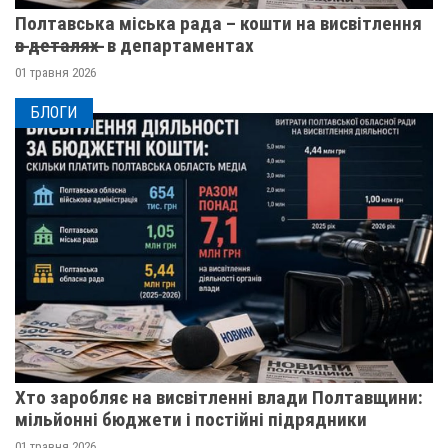
Полтавська міська рада – кошти на висвітлення
в̶ ̶д̶е̶т̶а̶л̶я̶х̶ ̶ в департаментах
01 травня 2026
БЛОГИ
Хто заробляє на висвітленні влади Полтавщини:
мільйонні бюджети і постійні підрядники
01 травня 2026