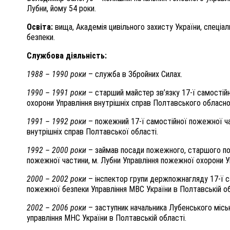
Лубни
, йому 54 роки.
Освіта:
вища, Академія цивільного захисту України, спеціал
безпеки.
Службова діяльність
:
1988 – 1990 роки
– служба в Збройних Силах
.
1990 – 1991 роки
– старший майстер зв’язку 17-ї самостійн
охорони Управління внутрішніх справ Полтавського обласно
1991 – 1992 роки
– пожежний 17-ї самостійної пожежної ча
внутрішніх справ Полтавської області.
1992 – 2000 роки
– займав посади пожежного, старшого по
пожежної частини, м. Лубни Управління пожежної охорони У
2000 – 2002 роки
– інспектор групи держпожнагляду 17-ї с
пожежної безпеки Управління МВС України в Полтавській об
2002 – 2006 роки
– заступник начальника Лубенського місь
управління МНС України в Полтавській області
.