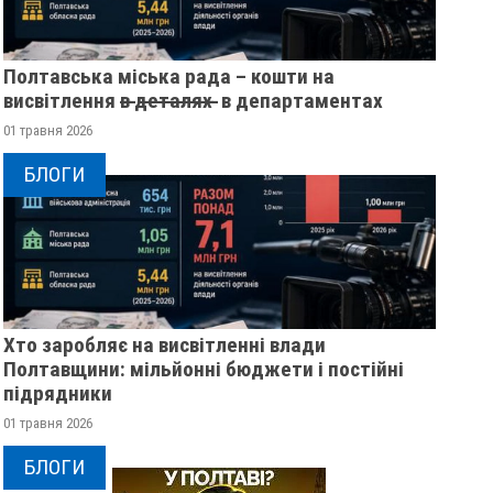
Полтавська міська рада – кошти на
висвітлення в̶ ̶д̶е̶т̶а̶л̶я̶х̶ ̶ в департаментах
01 травня 2026
БЛОГИ
Хто заробляє на висвітленні влади
Полтавщини: мільйонні бюджети і постійні
підрядники
01 травня 2026
БЛОГИ