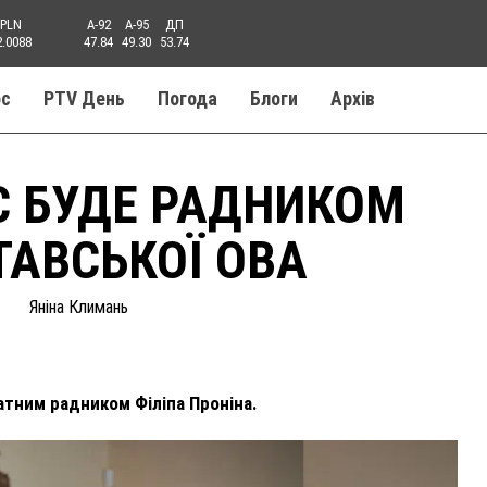
PLN
A-92
A-95
ДП
2.0088
47.84
49.30
53.74
ос
PTV День
Погода
Блоги
Aрхів
С БУДЕ РАДНИКОМ
АВСЬКОЇ ОВА
Яніна Климань
тним радником Філіпа Проніна.