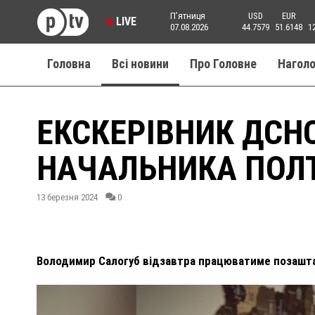
Пʼятниця
USD
EUR
LIVE
07.08.2026
44.7579
51.6148
1
Головна
Всі новини
Про Головне
Нагол
ЕКСКЕРІВНИК ДСН
НАЧАЛЬНИКА ПОЛТ
13 березня 2024
0
Володимир Салогуб відзавтра працюватиме позашта