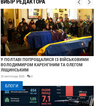
ВИБІР РЕДАКТОРА
У ПОЛТАВІ ПОПРОЩАЛИСЯ ІЗ ВІЙСЬКОВИМИ
ПІ
ВОЛОДИМИРОМ КАРЕНГІНИМ ТА ОЛЕГОМ
СУ
ЛІЩИНСЬКИМ
25 
25 листопада 2025
0
БЛОГИ