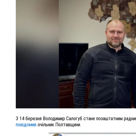
ПОЛІЦІЯ ПОЛТАВЩИНИ РОЗШУКУЄ 62-РІЧНУ
ЛЮДМИЛУ ТИМЧЕНКО
ОМ
26 листопада 2025
0
З 14 березня Володимир Салогуб стане позаштатним радник
повідомив
очільник Полтавщини.