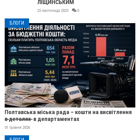
ЛІЩИНСЬКИМ
25 листопада 2025
0
БЛОГИ
Полтавська міська рада – кошти на висвітлення
в̶ ̶д̶е̶т̶а̶л̶я̶х̶ ̶ в департаментах
01 травня 2026
БЛОГИ