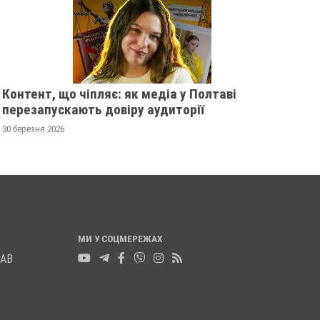
У ПОЛТАВСЬКІЙ ОБЛАСТІ
ПОЛІЦІЯ ПОЛТАВ
РОЗШУКУЮТЬ 82-РІЧНУ
РОЗШУКУЄ 69-РІЧ
ГАННУ МЕРКОТАН
МИХАЙЛА УДОДА
13 листопада 2025
0
12 листопада 2025
0
Контент, що чіпляє: як медіа у Полтаві
перезапускають довіру аудиторії
30 березня 2026
МИ У СОЦМЕРЕЖАХ
ЛАВ