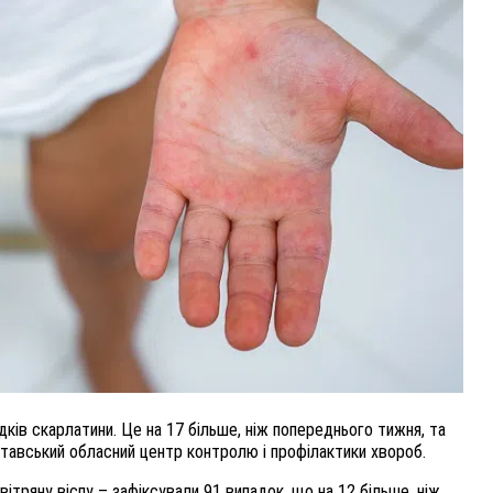
ВНАСЛІДОК ПОРАНЕНЬ, ОТРИМАНИХ НА ВІЙНІ,
ПОМЕР ВОЇН ЮРІЙ ВОЙТИК
25 листопада 2025
0
ків скарлатини. Це на 17 більше, ніж попереднього тижня, та
тавський обласний центр контролю і профілактики хвороб.
тряну віспу – зафіксували 91 випадок, що на 12 більше, ніж