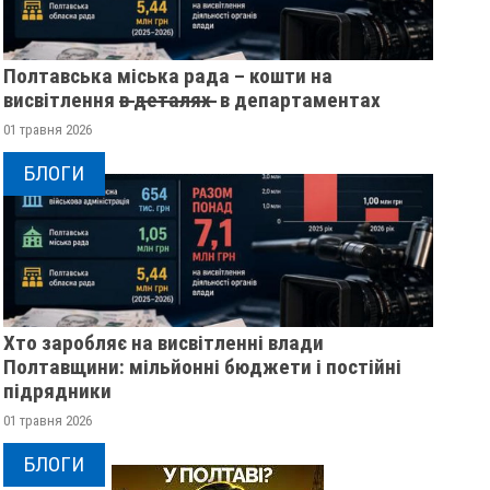
Полтавська міська рада – кошти на
висвітлення в̶ ̶д̶е̶т̶а̶л̶я̶х̶ ̶ в департаментах
01 травня 2026
БЛОГИ
Хто заробляє на висвітленні влади
Полтавщини: мільйонні бюджети і постійні
підрядники
01 травня 2026
БЛОГИ