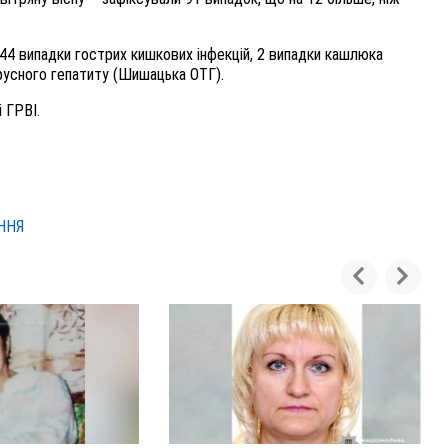
44 випадки гострих кишкових інфекцій, 2 випадки кашлюка
русного гепатиту (Шишацька ОТГ).
 ГРВІ.
ННЯ