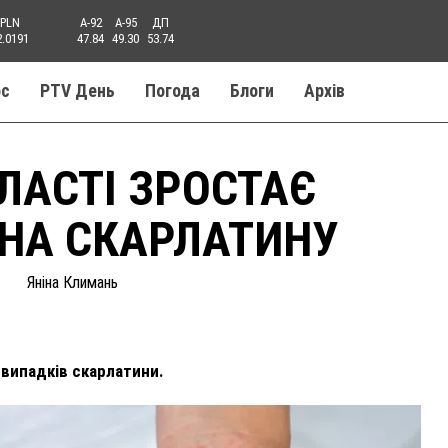
PLN
A-92
A-95
ДП
2.0191
47.84
49.30
53.74
ос
PTV День
Погода
Блоги
Aрхів
ЛАСТІ ЗРОСТАЄ
НА СКАРЛАТИНУ
Яніна Климань
випадків скарлатини.