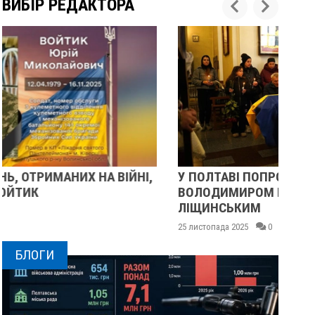
ВИБІР РЕДАКТОРА
У ПОЛТАВІ ПОПРОЩАЛИСЯ ІЗ ВІЙСЬКОВИМИ
П
ВОЛОДИМИРОМ КАРЕНГІНИМ ТА ОЛЕГОМ
С
ЛІЩИНСЬКИМ
25 
25 листопада 2025
0
БЛОГИ