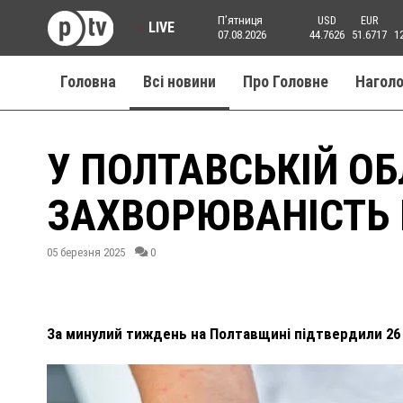
Пʼятниця
USD
EUR
LIVE
07.08.2026
44.7626
51.6717
1
Головна
Всі новини
Про Головне
Нагол
У ПОЛТАВСЬКІЙ ОБ
ЗАХВОРЮВАНІСТЬ 
05 березня 2025
0
За минулий тиждень на Полтавщині підтвердили 26 