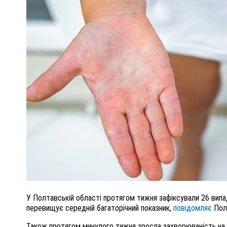
ПОЛІЦІЯ ПОЛТАВЩИНИ РОЗШУКУЄ 62-РІЧНУ
ЛЮДМИЛУ ТИМЧЕНКО
ОМ
26 листопада 2025
0
У Полтавській області протягом тижня зафіксували 26 випад
перевищує середній багаторічний показник,
повідомляє
Пол
Також протягом минулого тижня зросла захворюваність на ві