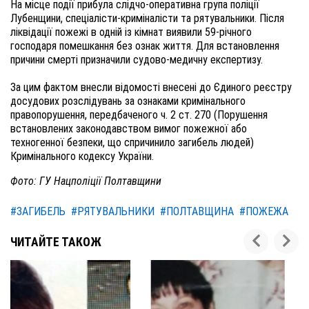
На місце події прибула слідчо-оперативна група поліції
Лубенщини, спеціалісти-криміналісти та рятувальники. Після
ліквідації пожежі в одній із кімнат виявили 59-річного
господаря помешкання без ознак життя. Для встановлення
причини смерті призначили судово-медичну експертизу.
За цим фактом внесли відомості внесені до Єдиного реєстру
досудових розслідувань за ознаками кримінального
правопорушення, передбаченого ч. 2 ст. 270 (Порушення
встановлених законодавством вимог пожежної або
техногенної безпеки, що спричинило загибель людей)
Кримінального кодексу України.
Фото: ГУ Нацполіції Полтавщини
#ЗАГИБЕЛЬ
#РЯТУВАЛЬНИКИ
#ПОЛТАВЩИНА
#ПОЖЕЖА
ЧИТАЙТЕ ТАКОЖ