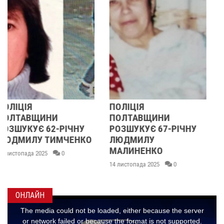
ПОЛІЦІЯ
У ПОЛТАВСЬКІЙ
ПОЛТАВЩИНИ
ОБЛАСТІ
РОЗШУКУЄ 67-РІЧНУ
РОЗШУКУЮТЬ 62-
О
ЛЮДМИЛУ
РІЧНУ ЗОЮ ГРАКОВУ
МАЛИНЕНКО
14 листопада 2025
0
14 листопада 2025
0
ОНЛАЙН