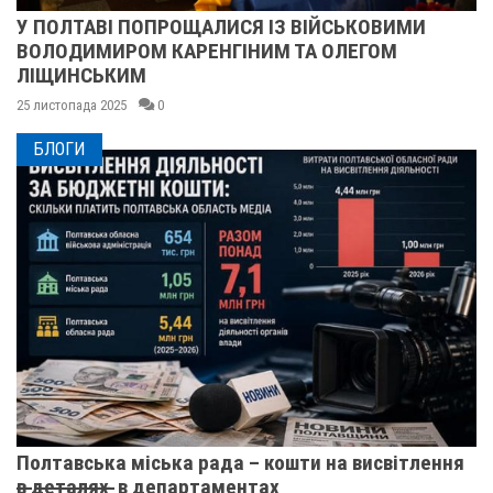
У ПОЛТАВІ ПОПРОЩАЛИСЯ ІЗ ВІЙСЬКОВИМИ
ВОЛОДИМИРОМ КАРЕНГІНИМ ТА ОЛЕГОМ
ЛІЩИНСЬКИМ
25 листопада 2025
0
БЛОГИ
Полтавська міська рада – кошти на висвітлення
в̶ ̶д̶е̶т̶а̶л̶я̶х̶ ̶ в департаментах