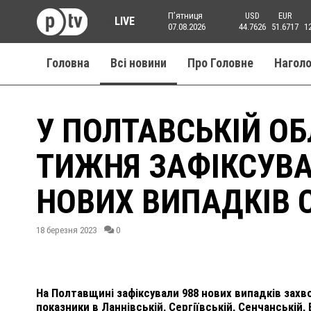
Пʼятниця
USD
EUR
LIVE
07.08.2026
44.7626
51.6717
1
Головна
Всі новини
Про Головне
Нагол
У ПОЛТАВСЬКІЙ О
ТИЖНЯ ЗАФІКСУВ
НОВИХ ВИПАДКІВ C
18 березня 2023
0
На Полтавщині зафіксували 988 нових випадків захв
показники в Ланнівській, Сергіївській, Сенчанській,