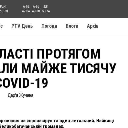
PLN
A-92
A-95
ДП
2.0191
47.84
49.30
53.74
ос
PTV День
Погода
Блоги
Aрхів
БЛАСТІ ПРОТЯГОМ
АЛИ МАЙЖЕ ТИСЯЧУ
OVID-19
Дар'я Жученя
орювання на коронавірус та один летальний. Найвищі
 Великобагачанській громадах.