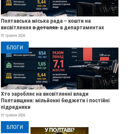
Полтавська міська рада – кошти на
висвітлення в̶ ̶д̶е̶т̶а̶л̶я̶х̶ ̶ в департаментах
01 травня 2026
БЛОГИ
Хто заробляє на висвітленні влади
Полтавщини: мільйонні бюджети і постійні
підрядники
01 травня 2026
БЛОГИ