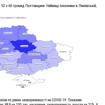
в 52 з 60 громад Полтавщини. Найвищі показники в Ланнівській,
раїни по рівню захворюваності на COVID-19. Показник
ає 48,9 на 100 тис. населення, захворюваність зросла на 21%. У