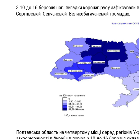
З 10 до 16 березня нові випадки коронавірусу зафіксували 
Сергіївській, Сенчанській, Великобагачанській громадах.
Полтавська область на четвертому місці серед регіонів Ук
захворюваності в Україні в період з 10 до 16 березня склад