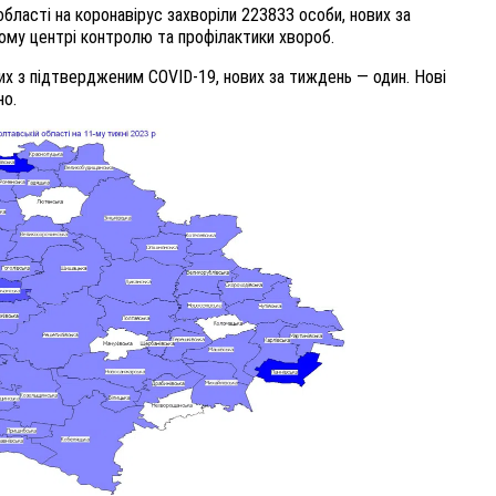
області на коронавірус захворіли 223833 особи, нових за
му центрі контролю та профілактики хвороб.
их з підтвердженим COVID-19, нових за тиждень — один. Нові
но.