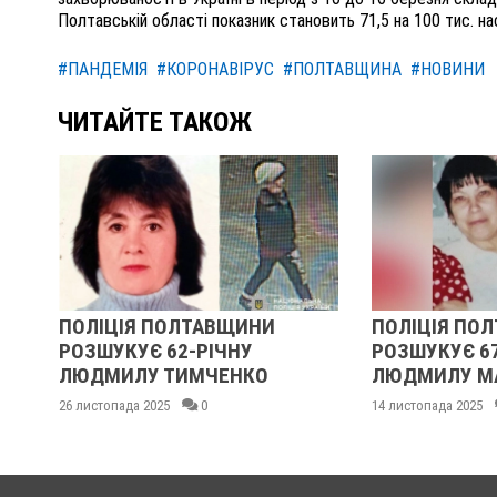
Полтавській області показник становить 71,5 на 100 тис. на
#ПАНДЕМІЯ
#КОРОНАВІРУС
#ПОЛТАВЩИНА
#НОВИНИ
ЧИТАЙТЕ ТАКОЖ
ВЩИНИ
ПОЛІЦІЯ ПОЛТАВЩИНИ
У 
ЧНУ
РОЗШУКУЄ 67-РІЧНУ
РО
ЕНКО
ЛЮДМИЛУ МАЛИНЕНКО
ГР
14 листопада 2025
0
14 ли