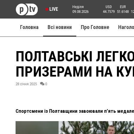
Неділя
USD
EUR
LIVE
09.08.2026
44.7579
51.6148
1
Головна
Всі новини
Про Головне
Нагол
ПОЛТАВСЬКІ ЛЕГК
ПРИЗЕРАМИ НА КУ
28 січня 2025
0
Спортсмени із Полтавщини завоювали п’ять медалей 