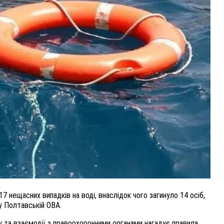
ВНАСЛІДОК ПОРАНЕНЬ, ОТРИМАНИХ НА ВІЙНІ,
ПОМЕР ВОЇН ЮРІЙ ВОЙТИК
25 листопада 2025
0
17 нещасних випадків на воді, внаслідок чого загинуло 14 осіб,
у Полтавській ОВА.
у та взаємодії з правоохоронними органами нагадує правила