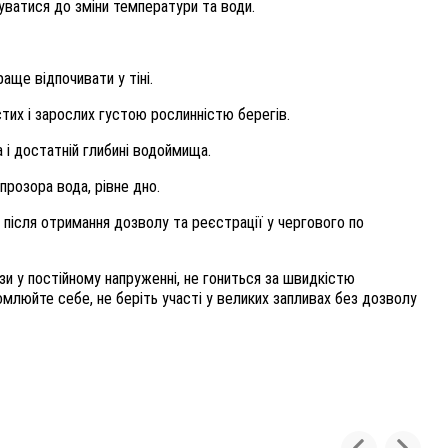
уватися до зміни температури та води.
аще відпочивати у тіні.
тих і зарослих густою рослинністю берегів.
 і достатній глибині водоймища.
прозора вода, рівне дно.
 після отримання дозволу та реєстрації у чергового по
язи у постійному напруженні, не гониться за швидкістю
омлюйте себе, не беріть участі у великих запливах без дозволу