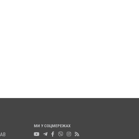
АВСЬКІЙ ОБЛАСТІ
ПОЛІЦІЯ ПОЛТАВЩИНИ
УЮТЬ 82-РІЧНУ
РОЗШУКУЄ 69-РІЧНОГО
МЕРКОТАН
МИХАЙЛА УДОДА
а 2025
0
12 листопада 2025
0
МИ У СОЦМЕРЕЖАХ
ЛАВ