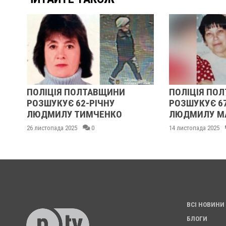
ОЛІЦІЯ ПОЛТАВЩИНИ
ПОЛІЦІЯ ПОЛТАВЩИ
ОЗШУКУЄ 62-РІЧНУ
РОЗШУКУЄ 67-РІЧНУ
ЮДМИЛУ ТИМЧЕНКО
ЛЮДМИЛУ МАЛИНЕН
листопада 2025
0
14 листопада 2025
0
ВСІ НОВИНИ
БЛОГИ