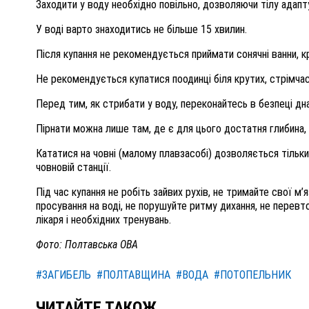
Заходити у воду необхідно повільно, дозволяючи тілу адапт
У воді варто знаходитись не більше 15 хвилин.
Після купання не рекомендується приймати сонячні ванни, кр
Не рекомендується купатися поодинці біля крутих, стрімчас
Перед тим, як стрибати у воду, переконайтесь в безпеці дна
Пірнати можна лише там, де є для цього достатня глибина, 
Кататися на човні (малому плавзасобі) дозволяється тільки
човновій станції.
Під час купання не робіть зайвих рухів, не тримайте свої м’
просування на воді, не порушуйте ритму дихання, не перевт
лікаря і необхідних тренувань.
Фото: Полтавська ОВА
#ЗАГИБЕЛЬ
#ПОЛТАВЩИНА
#ВОДА
#ПОТОПЕЛЬНИК
ЧИТАЙТЕ ТАКОЖ