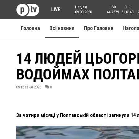
Неділя
USD
EUR
LIVE
09.08.2026
44.7579
51.6148
1
Головна
Всі новини
Про Головне
Нагол
14 ЛЮДЕЙ ЦЬОГОР
ВОДОЙМАХ ПОЛТ
09 травня 2025
0
За чотири місяці у Полтавській області загинули 14