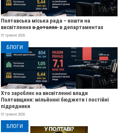
Полтавська міська рада – кошти на
висвітлення в̶ ̶д̶е̶т̶а̶л̶я̶х̶ ̶ в департаментах
01 травня 2026
БЛОГИ
Хто заробляє на висвітленні влади
Полтавщини: мільйонні бюджети і постійні
підрядники
01 травня 2026
БЛОГИ