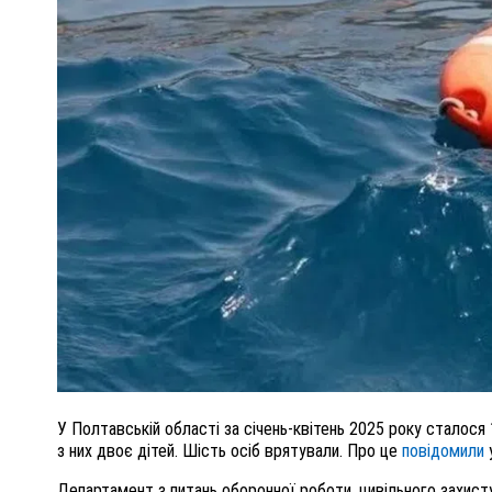
ПОЛІЦІЯ ПОЛТАВЩИНИ РОЗШУКУЄ 62-РІЧНУ
ЛЮДМИЛУ ТИМЧЕНКО
ОМ
26 листопада 2025
0
У Полтавській області за січень-квітень 2025 року сталося 
з них двоє дітей. Шість осіб врятували. Про це
повідомили
Департамент з питань оборонної роботи, цивільного захист