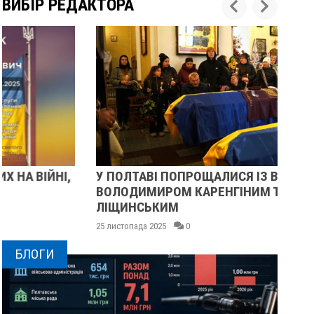
ВИБІР РЕДАКТОРА
У ПОЛТАВІ ПОПРОЩАЛИСЯ ІЗ ВІЙСЬКОВИМИ
ПІ
ВОЛОДИМИРОМ КАРЕНГІНИМ ТА ОЛЕГОМ
СУ
ЛІЩИНСЬКИМ
25 
25 листопада 2025
0
БЛОГИ