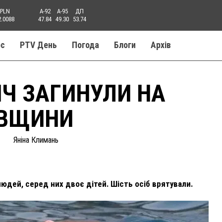
PLN
A-92
A-95
ДП
2.0088
47.84
49.30
53.74
ос
PTV День
Погода
Блоги
Aрхів
ІЧ ЗАГИНУЛИ НА
АВЩИНИ
Яніна Климань
 людей, серед них двоє дітей. Шість осіб врятували.