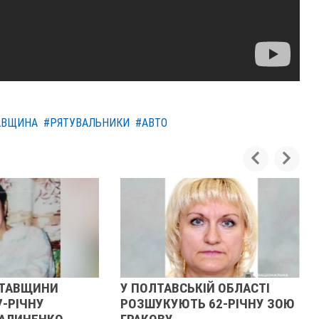
АВЩИНА
#РЯТУВАЛЬНИКИ
#АВТО
АВЩИНИ
У ПОЛТАВСЬКІЙ ОБЛАСТІ
У
РІЧНУ
РОЗШУКУЮТЬ 62-РІЧНУ ЗОЮ
Р