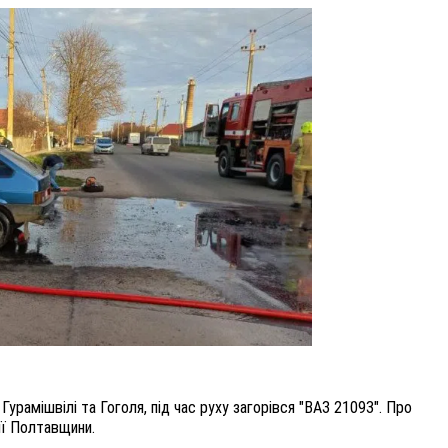
ВНАСЛІДОК ПОРАНЕНЬ, ОТРИМАНИХ НА ВІЙНІ,
ПОМЕР ВОЇН ЮРІЙ ВОЙТИК
25 листопада 2025
0
Гурамішвілі та Гоголя, під час руху загорівся "ВАЗ 21093". Про
ії Полтавщини.