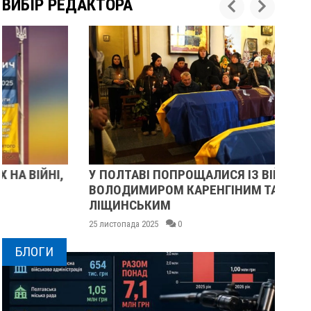
ВИБІР РЕДАКТОРА
У ПОЛТАВІ ПОПРОЩАЛИСЯ ІЗ ВІЙСЬКОВИМИ
ПІ
ВОЛОДИМИРОМ КАРЕНГІНИМ ТА ОЛЕГОМ
СУ
ЛІЩИНСЬКИМ
25 
25 листопада 2025
0
БЛОГИ