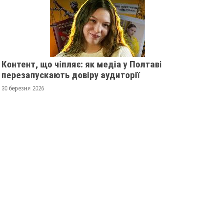
Контент, що чіпляє: як медіа у Полтаві
перезапускають довіру аудиторії
30 березня 2026
 ПОЛТАВСЬКІЙ ОБЛАСТІ
ПОЛІЦІЯ ПОЛТАВЩИ
ОЗШУКУЮТЬ 82-РІЧНУ
РОЗШУКУЄ 69-РІЧНО