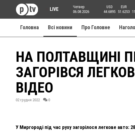
Четвер
USD
EUR
LIVE
06.08.2026
44.6895
51.6253
1
Головна
Всі новини
Про Головне
Нагол
НА ПОЛТАВЩИНІ П
ЗАГОРІВСЯ ЛЕГКО
ВІДЕО
02 грудня 2022
0
У Миргороді під час руху загорілося легкове авто: 