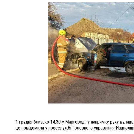
ПОЛІЦІЯ ПОЛТАВЩИНИ РОЗШУКУЄ 62-РІЧНУ
ЛЮДМИЛУ ТИМЧЕНКО
ОМ
26 листопада 2025
0
1 грудня близько 14:30 у Миргороді, у напрямку руху вулиць 
це повідомили у пресслужбі Головного управління Нацполіц