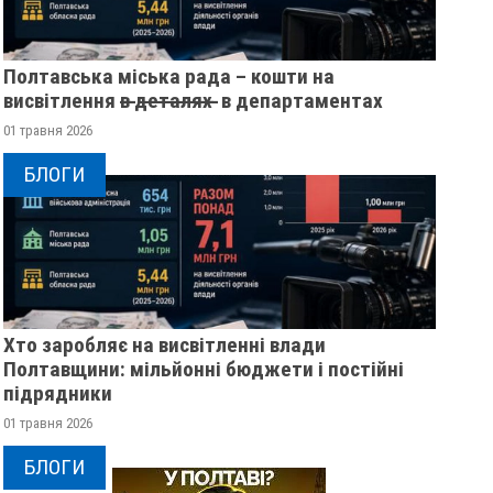
Полтавська міська рада – кошти на
висвітлення в̶ ̶д̶е̶т̶а̶л̶я̶х̶ ̶ в департаментах
01 травня 2026
БЛОГИ
Хто заробляє на висвітленні влади
Полтавщини: мільйонні бюджети і постійні
підрядники
01 травня 2026
БЛОГИ