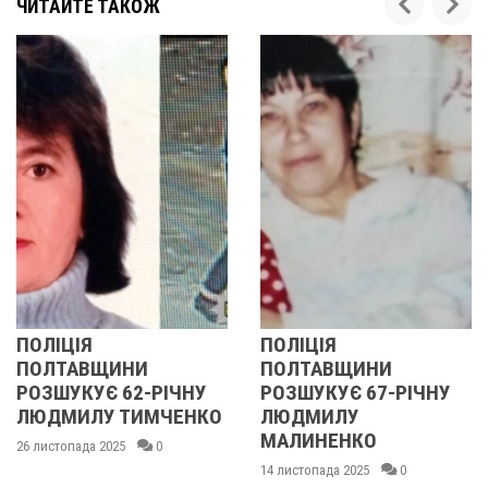
ЧИТАЙТЕ ТАКОЖ
ЛІЦІЯ
ПОЛІЦІЯ
У 
ЛТАВЩИНИ
ПОЛТАВЩИНИ
ОБ
ЗШУКУЄ 62-РІЧНУ
РОЗШУКУЄ 67-РІЧНУ
РО
ДМИЛУ ТИМЧЕНКО
ЛЮДМИЛУ
РІ
МАЛИНЕНКО
истопада 2025
0
14 л
14 листопада 2025
0