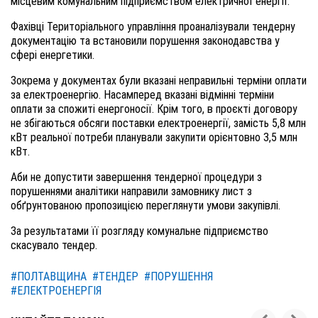
місцевим комунальним підприємством електричної енергії.
Фахівці Територіального управління проаналізували тендерну
документацію та встановили порушення законодавства у
сфері енергетики.
Зокрема у документах були вказані неправильні терміни оплати
за електроенергію. Насамперед вказані відмінні терміни
оплати за спожиті енергоносії. Крім того, в проєкті договору
не збігаються обсяги поставки електроенергії, замість 5,8 млн
кВт реальної потреби планували закупити орієнтовно 3,5 млн
кВт.
Аби не допустити завершення тендерної процедури з
порушеннями аналітики направили замовнику лист з
обґрунтованою пропозицією переглянути умови закупівлі.
За результатами її розгляду комунальне підприємство
скасувало тендер.
#ПОЛТАВЩИНА
#ТЕНДЕР
#ПОРУШЕННЯ
#ЕЛЕКТРОЕНЕРГІЯ