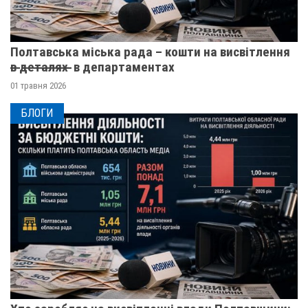
Полтавська міська рада – кошти на висвітлення
в̶ ̶д̶е̶т̶а̶л̶я̶х̶ ̶ в департаментах
01 травня 2026
БЛОГИ