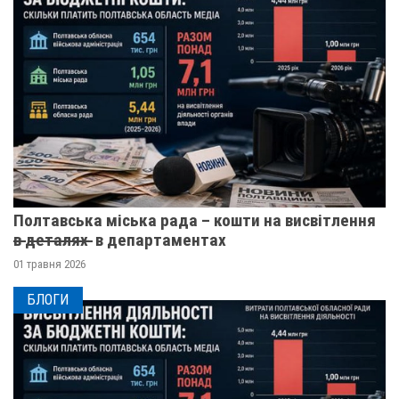
Полтавська міська рада – кошти на висвітлення
в̶ ̶д̶е̶т̶а̶л̶я̶х̶ ̶ в департаментах
01 травня 2026
БЛОГИ