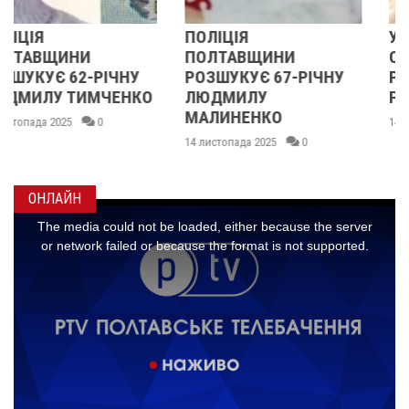
ПОЛІЦІЯ
У ПОЛТАВСЬКІЙ
ПОЛТАВЩИНИ
ОБЛАСТІ
РОЗШУКУЄ 67-РІЧНУ
РОЗШУКУЮТЬ 62-
О
ЛЮДМИЛУ
РІЧНУ ЗОЮ ГРАКОВУ
МАЛИНЕНКО
14 листопада 2025
0
14 листопада 2025
0
ОНЛАЙН