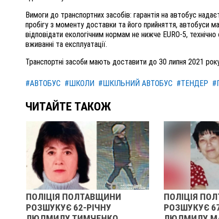
Вимоги до транспортних засобів: гарантія на автобус надає
пробігу з моменту доставки та його прийняття, автобуси м
відповідати екологічним нормам не нижче EURO-5, технічно 
вживанні та експлуатації.
Транспортні засоби мають доставити до 30 липня 2021 року
#АВТОБУС
#ШКОЛИ
#ШКІЛЬНИЙ АВТОБУС
#ТЕНДЕР
#
ЧИТАЙТЕ ТАКОЖ
ПОЛІЦІЯ ПОЛТАВЩИНИ
ПОЛІЦІЯ ПОЛТАВЩ
РОЗШУКУЄ 62-РІЧНУ
РОЗШУКУЄ 67-РІЧН
ЛЮДМИЛУ ТИМЧЕНКО
ЛЮДМИЛУ МАЛИНЕ