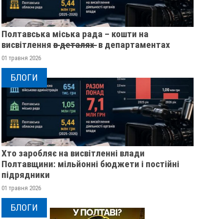
Полтавська міська рада – кошти на
висвітлення в̶ ̶д̶е̶т̶а̶л̶я̶х̶ ̶ в департаментах
01 травня 2026
БЛОГИ
Хто заробляє на висвітленні влади
Полтавщини: мільйонні бюджети і постійні
підрядники
01 травня 2026
БЛОГИ