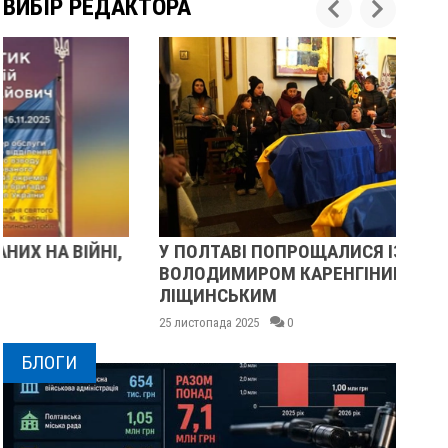
ВИБІР РЕДАКТОРА
У ПОЛТАВІ ПОПРОЩАЛИСЯ ІЗ ВІЙСЬКОВИМИ
ПІ
ВОЛОДИМИРОМ КАРЕНГІНИМ ТА ОЛЕГОМ
СУ
ЛІЩИНСЬКИМ
25 
25 листопада 2025
0
БЛОГИ