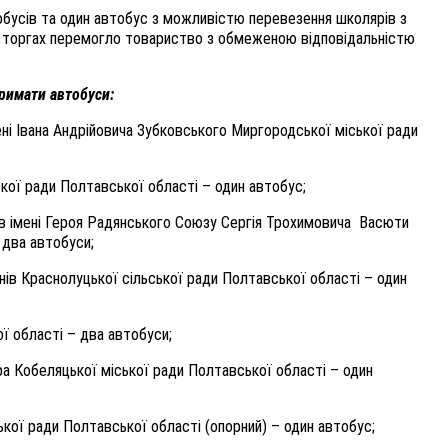
тобусів та один автобус з можливістю перевезення школярів з
 У торгах перемогло товариство з обмеженою відповідальністю
тримати автобуси:
мені Івана Андрійовича Зубковського Миргородської міської ради
ської ради Полтавської області – один автобус;
енів імені Героя Радянського Союзу Сергія Трохимовича Васюти
 два автобуси;
пенів Краснолуцької сільської ради Полтавської області – один
ї області – два автобуси;
ра Кобеляцької міської ради Полтавської області – один
кої ради Полтавської області (опорний) – один автобус;