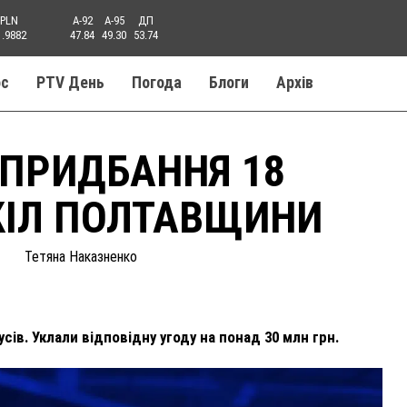
PLN
A-92
A-95
ДП
1.9882
47.84
49.30
53.74
ос
PTV День
Погода
Блоги
Aрхів
 ПРИДБАННЯ 18
КІЛ ПОЛТАВЩИНИ
Тетяна Наказненко
сів. Уклали відповідну угоду на понад 30 млн грн.