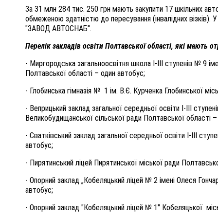
За 31 млн 284 тис. 250 грн мають закупити 17 шкільних ав
обмеженою здатністю до пересування (інвалідних візків).
"ЗАВОД АВТОСНАБ".
Перелік закладів освіти Полтавської області, які мають о
- Миргородська загальноосвітня школа І-ІІІ ступенів № 9 і
Полтавської області – один автобус;
- Глобинська гімназія № 1 ім. В.Є. Курченка Глобинської мі
- Веприцький заклад загальної середньої освіти І-ІІІ ступ
Великобудищанської сільської ради Полтавської області –
- Сватківський заклад загальної середньої освіти І-ІІІ сту
автобус;
- Пирятинський ліцей Пирятинської міської ради Полтавсько
- Опорний заклад „Кобеляцький ліцей № 2 імені Олеся Гонча
автобус;
- Опорний заклад "Кобеляцький ліцей № 1" Кобеляцької місь