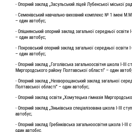
- Опорний заклад „Засульський ліцей Лубенської міської ра
- Семенівський навчально-виховний комплекс № 1 імені М.
– один автобус;
- Опішнянський опорний заклад загальної середньої освіти І
– один автобус;
- Покровський опорний заклад загальної середньої освіти I
– один автобус;
- Опорний заклад „Гоголівська загальноосвітня школа І-ІІІ 
Миргородського району Полтавської області” – один автоб
- Опорний заклад „Нехворощанський заклад загальної середн
Полтавської області” – один автобус;
- Опорний заклад освіти „Хомутецька гімназія Миргородсько
- Опорний заклад „Зіньківська спеціалізована школа І-ІІІ ст
автобус;
- Опорний заклад Гребінківська загальноосвітня школа І-ІІІ 
один автобус.