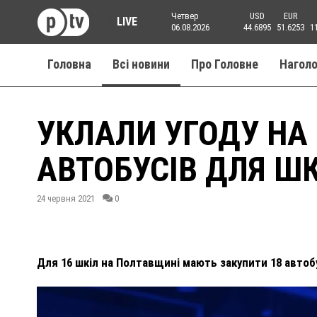
Четвер
USD
EUR
LIVE
06.08.2026
44.6895
51.6253
1
Головна
Всі новини
Про Головне
Нагол
УКЛАЛИ УГОДУ НА
АВТОБУСІВ ДЛЯ Ш
24 червня 2021
0
Для 16 шкіл на Полтавщині мають закупити 18 автобу