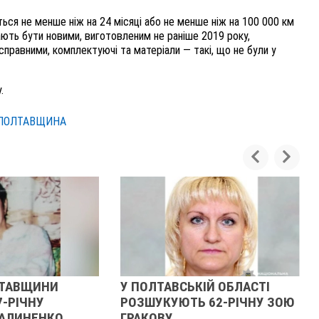
ться не менше ніж на 24 місяці або не менше ніж на 100 000 км
ають бути новими, виготовленим не раніше 2019 року,
справними, комплектуючі та матеріали — такі, що не були у
.
ПОЛТАВЩИНА
ИНИ
У ПОЛТАВСЬКІЙ ОБЛАСТІ
У ПОЛ
У
РОЗШУКУЮТЬ 62-РІЧНУ ЗОЮ
РОЗШ
НКО
ГРАКОВУ
ГАНН