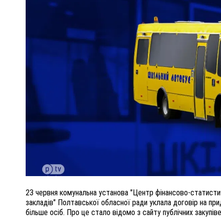
ПОЛІЦІЯ ПОЛТАВЩИНИ РОЗШУКУЄ 62-РІЧНУ
ЛЮДМИЛУ ТИМЧЕНКО
ОМ
26 листопада 2025
0
23 червня комунальна установа "Центр фінансово-статистичн
закладів" Полтавської обласної ради уклала договір на пр
більше осіб. Про це стало відомо з сайту публічних закупіве