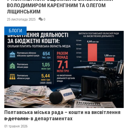
ВОЛОДИМИРОМ КАРЕНГІНИМ ТА ОЛЕГОМ
ЛІЩИНСЬКИМ
25 листопада 2025
0
БЛОГИ
Полтавська міська рада – кошти на висвітлення
в̶ ̶д̶е̶т̶а̶л̶я̶х̶ ̶ в департаментах
01 травня 2026