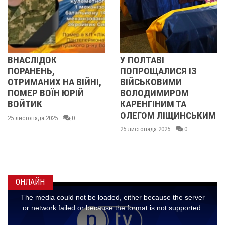
К
У ПОЛТАВІ
У ПОЛТАВІ
,
ПОПРОЩАЛИСЯ ІЗ
ПОПРОЩАЛ
 НА ВІЙНІ,
ВІЙСЬКОВИМИ
БІЙЦЯМИ
ЇН ЮРІЙ
ВОЛОДИМИРОМ
ОЛЕКСАН
КАРЕНГІНИМ ТА
ІВАЩЕНКО
ОЛЕГОМ ЛІЩИНСЬКИМ
ДМИТРОМ
25
0
КИСЛИЧЕН
25 листопада 2025
0
МАКСИМО
ГОНЧАРЕ
24 листопада 20
ОНЛАЙН