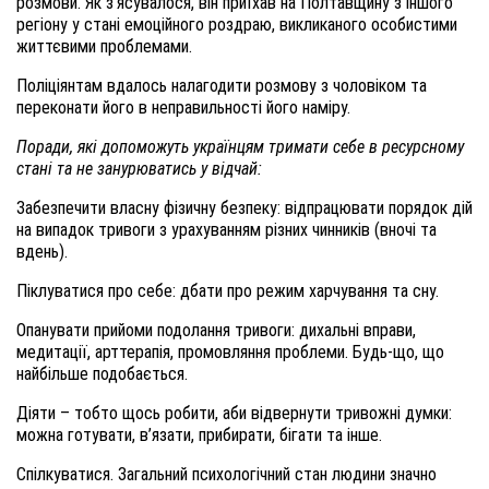
розмови. Як з’ясувалося, він приїхав на Полтавщину з іншого
регіону у стані емоційного роздраю, викликаного особистими
життєвими проблемами.
Поліціянтам вдалось налагодити розмову з чоловіком та
переконати його в неправильності його наміру.
Поради, які допоможуть українцям тримати себе в ресурсному
стані та не занурюватись у відчай:
Забезпечити власну фізичну безпеку: відпрацювати порядок дій
на випадок тривоги з урахуванням різних чинників (вночі та
вдень).
Піклуватися про себе: дбати про режим харчування та сну.
Опанувати прийоми подолання тривоги: дихальні вправи,
медитації, арттерапія, промовляння проблеми. Будь-що, що
найбільше подобається.
Діяти – тобто щось робити, аби відвернути тривожні думки:
можна готувати, в’язати, прибирати, бігати та інше.
Спілкуватися. Загальний психологічний стан людини значно