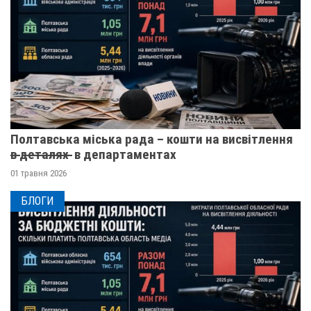
Полтавська міська рада – кошти на висвітлення
в̶ ̶д̶е̶т̶а̶л̶я̶х̶ ̶ в департаментах
01 травня 2026
БЛОГИ