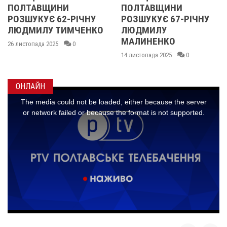
ПОЛТАВЩИНИ
ОБЛАСТІ
ІЧНУ
РОЗШУКУЄ 67-РІЧНУ
РОЗШУКУЮТЬ 6
ЧЕНКО
ЛЮДМИЛУ
РІЧНУ ЗОЮ ГРА
МАЛИНЕНКО
14 листопада 2025
0
14 листопада 2025
0
ОНЛАЙН