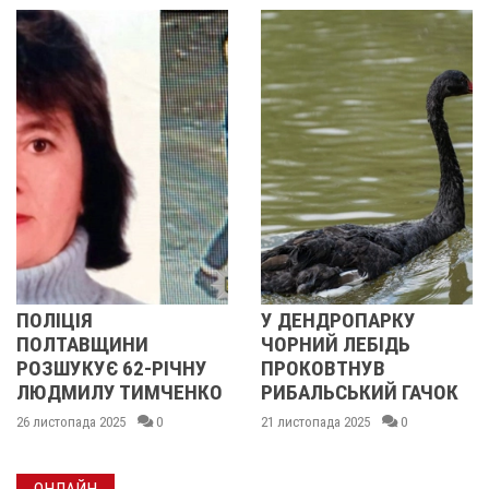
У ДЕНДРОПАРКУ
ПОЛІЦІЯ
ЩИНИ
ЧОРНИЙ ЛЕБІДЬ
ПОЛТАВ
 62-РІЧНУ
ПРОКОВТНУВ
РОЗШУКУЄ
 ТИМЧЕНКО
РИБАЛЬСЬКИЙ ГАЧОК
ЛЮДМИЛ
МАЛИНЕН
025
0
21 листопада 2025
0
14 листопада 2