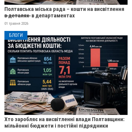
Полтавська міська рада – кошти на висвітлення
в̶ ̶д̶е̶т̶а̶л̶я̶х̶ ̶ в департаментах
01 травня 2026
БЛОГИ
Хто заробляє на висвітленні влади Полтавщини:
мільйонні бюджети і постійні підрядники