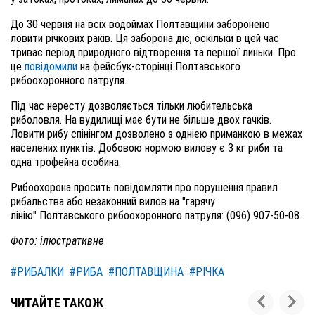
До 30 червня на всіх водоймах Полтавщини заборонено
ловити річкових раків. Ця заборона діє, оскільки в цей час
триває період природного відтворення та першої линьки. Про
це
повідомили
на фейсбук-сторінці Полтавського
рибоохоронного патруля.
Під час нересту дозволяється тільки любительська
риболовля. На вудилищі має бути не більше двох гачків.
Ловити рибу спінінгом дозволено з однією приманкою в межах
населених пунктів. Добовою нормою вилову є 3 кг риби та
одна трофейна особина.
Рибоохорона просить повідомляти про порушення правил
рибальства або незаконний вилов на "гарячу
лінію" Полтавського рибоохоронного патруля: (096) 907-50-08.
Фото: ілюстративне
#РИБАЛКИ
#РИБА
#ПОЛТАВЩИНА
#РІЧКА
ЧИТАЙТЕ ТАКОЖ