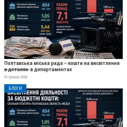
Полтавська міська рада – кошти на висвітлення
в̶ ̶д̶е̶т̶а̶л̶я̶х̶ ̶ в департаментах
01 травня 2026
БЛОГИ