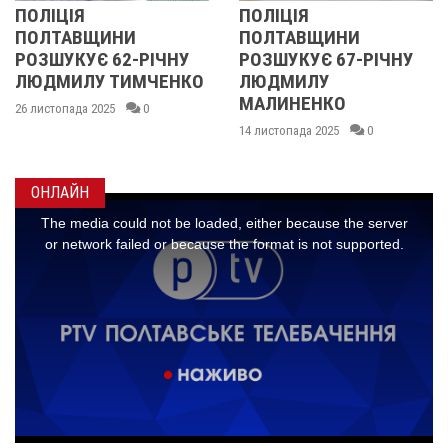
ПОЛІЦІЯ
У ПОЛТАВ
ЩИНИ
ПОЛТАВЩИНИ
ОБЛАСТІ
 62-РІЧНУ
РОЗШУКУЄ 67-РІЧНУ
РОЗШУКУ
 ТИМЧЕНКО
ЛЮДМИЛУ
РІЧНУ ЗО
МАЛИНЕНКО
025
0
14 листопада 2
14 листопада 2025
0
ОНЛАЙН