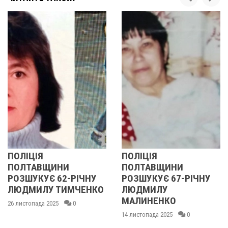
ПОЛІЦІЯ
У ПОЛТАВСЬКІЙ
ПОЛТАВЩИНИ
ОБЛАСТІ
ІЧНУ
РОЗШУКУЄ 67-РІЧНУ
РОЗШУКУЮТЬ 6
ЧЕНКО
ЛЮДМИЛУ
РІЧНУ ЗОЮ ГРА
МАЛИНЕНКО
14 листопада 2025
0
14 листопада 2025
0