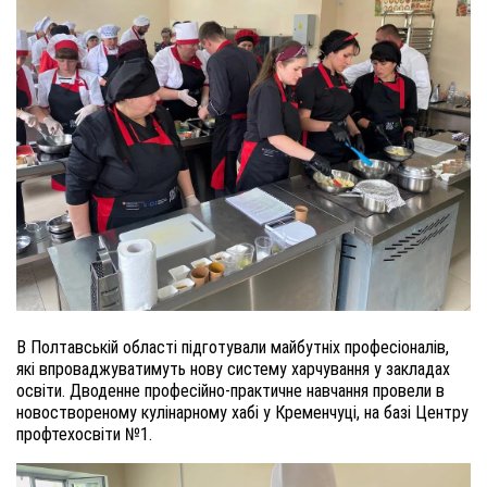
В Полтавській області підготували майбутніх професіоналів,
які впроваджуватимуть нову систему харчування у закладах
освіти. Дводенне професійно-практичне навчання провели в
новоствореному кулінарному хабі у Кременчуці, на базі Центру
профтехосвіти №1.