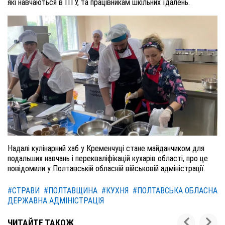
які навчаються в ПТУ, та працівникам шкільних їдалень.
Надалі кулінарний хаб у Кременчуці стане майданчиком для
подальших навчань і перекваліфікацій кухарів області, про це
повідомили у Полтавській обласній військовій адміністрації.
#СТРАВИ
#ПОЛТАВЩИНА
#КУХНЯ
#ПОЛТАВСЬКА ОБЛАСНА
ДЕРЖАВНА АДМІНІСТРАЦІЯ
ЧИТАЙТЕ ТАКОЖ