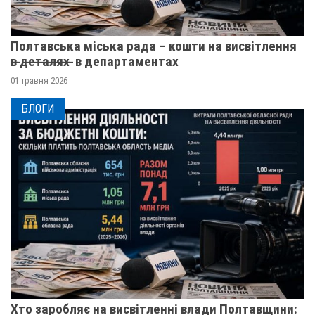
Полтавська міська рада – кошти на висвітлення
в̶ ̶д̶е̶т̶а̶л̶я̶х̶ ̶ в департаментах
01 травня 2026
БЛОГИ
Хто заробляє на висвітленні влади Полтавщини: