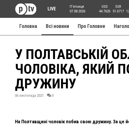
Пʼятниця
USD
EUR
LIVE
07.08.2026
44.7626
51.6717
1
Головна
Всі новини
Про Головне
Нагол
У ПОЛТАВСЬКІЙ О
ЧОЛОВІКА, ЯКИЙ 
ДРУЖИНУ
06 листопада 2021
0
На Полтавщині чоловік побив свою дружину. За це й