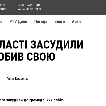
PLN
A-92
A-95
ДП
2.0191
47.84
49.30
53.74
ос
PTV День
Погода
Блоги
Aрхів
БЛАСТІ ЗАСУДИЛИ
ПОБИВ СВОЮ
Яніна Климань
ого засудили до громадських робіт.