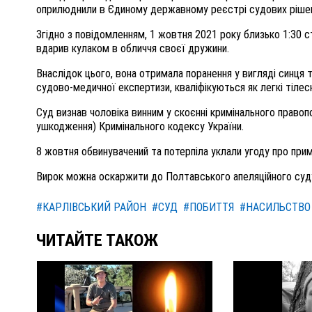
оприлюднили в Єдиному державному реєстрі судових ріше
Згідно з повідомленням, 1 жовтня 2021 року близько 1:30 с
вдарив кулаком в обличчя своєї дружини.
Внаслідок цього, вона отримала поранення у вигляді синця т
судово-медичної експертизи, кваліфікуються як легкі тілес
Суд визнав чоловіка винним у скоєнні кримінального правоп
ушкодження) Кримінального кодексу України.
8 жовтня обвинувачений та потерпіла уклали угоду про при
Вирок можна оскаржити до Полтавського апеляційного суду
#КАРЛІВСЬКИЙ РАЙОН
#СУД
#ПОБИТТЯ
#НАСИЛЬСТВО
ЧИТАЙТЕ ТАКОЖ