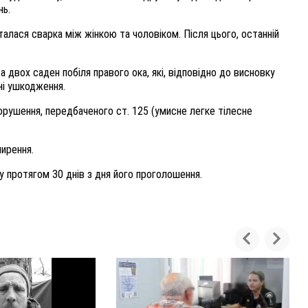
нь.
талася сварка між жінкою та чоловіком. Після цього, останній
а двох саден побіля правого ока, які, відповідно до висновку
ні ушкодження.
орушення, передбаченого ст. 125 (умисне легке тілесне
мирення.
 протягом 30 днів з дня його проголошення.