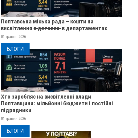
Полтавська міська рада – кошти на
висвітлення в̶ ̶д̶е̶т̶а̶л̶я̶х̶ ̶ в департаментах
01 травня 2026
БЛОГИ
Хто заробляє на висвітленні влади
Полтавщини: мільйонні бюджети і постійні
підрядники
01 травня 2026
БЛОГИ