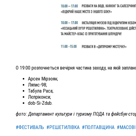
О 19:00 розпочнеться вечірня частина заходу, на якій заплан
Арсен Мірзоян;
Ляпис-98;
Табула Раса;
Лєпріконси;
dob-Si-Zdub.
фото: Департамент культури і туризму ПОДА та фейсбук-сто
#ФЕСТИВАЛЬ
#РЕШЕТИЛІВКА
#ПОЛТАВЩИНА
#МАСОВІ