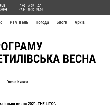
PLN
A-92
A-95
ДП
2.0191
47.84
49.30
53.74
ос
PTV День
Погода
Блоги
Aрхів
РОГРАМУ
ТИЛІВСЬКА ВЕСНА
Олена Кулага
лівська весна 2021: THE LITO".