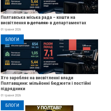
Полтавська міська рада – кошти на
висвітлення в̶ ̶д̶е̶т̶а̶л̶я̶х̶ ̶ в департаментах
01 травня 2026
БЛОГИ
Хто заробляє на висвітленні влади
Полтавщини: мільйонні бюджети і постійні
підрядники
01 травня 2026
БЛОГИ