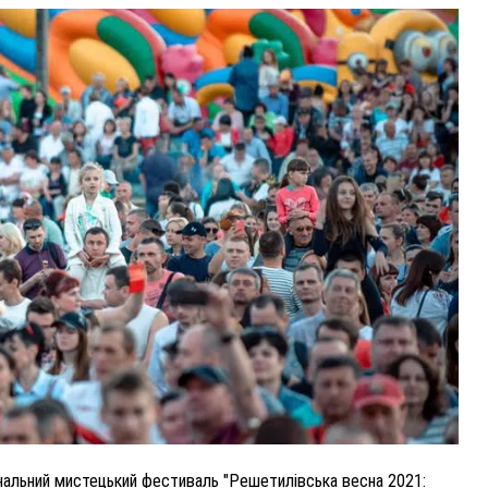
ВНАСЛІДОК ПОРАНЕНЬ, ОТРИМАНИХ НА ВІЙНІ,
ПОМЕР ВОЇН ЮРІЙ ВОЙТИК
25 листопада 2025
0
ональний мистецький фестиваль "Решетилівська весна 2021: