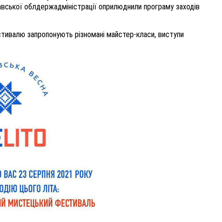
авської облдержадміністрації оприлюднили програму заходів
естивалю запропонують різномані майстер-класи, виступи