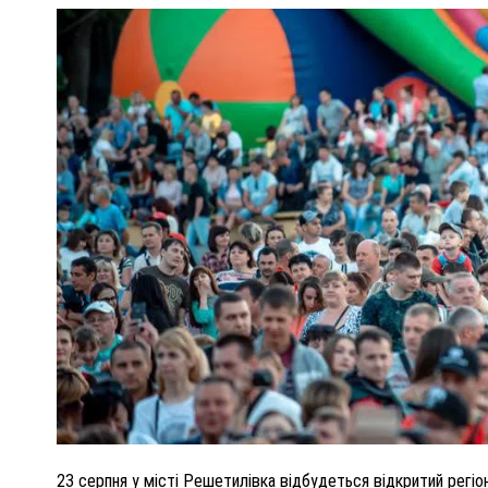
ПОЛІЦІЯ ПОЛТАВЩИНИ РОЗШУКУЄ 62-РІЧНУ
ЛЮДМИЛУ ТИМЧЕНКО
ОМ
26 листопада 2025
0
23 серпня у місті Решетилівка відбудеться відкритий регі