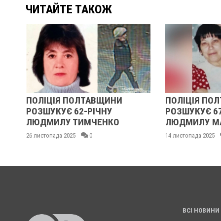
ЧИТАЙТЕ ТАКОЖ
И
ПОЛІЦІЯ ПОЛТАВЩИНИ
У ПОЛТ
РОЗШУКУЄ 67-РІЧНУ
РОЗШУК
О
ЛЮДМИЛУ МАЛИНЕНКО
ГРАКОВ
14 листопада 2025
0
14 листопад
ВСІ НОВИНИ