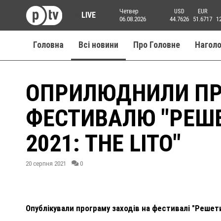
Четвер
USD
EUR
LIVE
06.08.2026
44.7626
51.6717
1
Головна
Всі новини
Про Головне
Нагол
ОПРИЛЮДНИЛИ П
ФЕСТИВАЛЮ "РЕШЕ
2021: THE LITO"
20 серпня 2021
0
Опублікували програму заходів на фестивалі "Решети