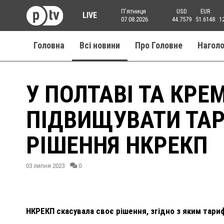
Пʼятниця
USD
EUR
LIVE
07.08.2026
44.7579
51.6148
1
Головна
Всі новини
Про Головне
Нагол
У ПОЛТАВІ ТА КРЕ
ПІДВИЩУВАТИ ТАР
РІШЕННЯ НКРЕКП
03 липня 2023
0
НКРЕКП скасувала своє рішення, згідно з яким тари