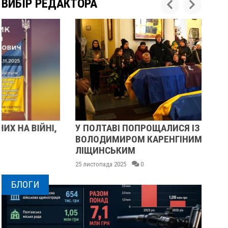
ВИБІР РЕДАКТОРА
У ПОЛТАВІ ПОПРОЩАЛИСЯ ІЗ ВІЙСЬКОВИМИ
ПІ
ВОЛОДИМИРОМ КАРЕНГІНИМ ТА ОЛЕГОМ
СУ
ЛІЩИНСЬКИМ
25 
25 листопада 2025
0
БЛОГИ