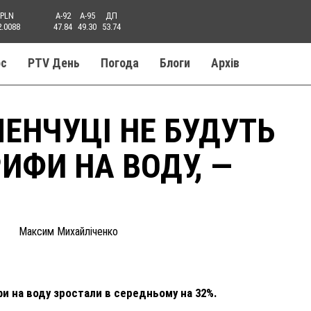
PLN
A-92
A-95
ДП
2.0088
47.84
49.30
53.74
ос
PTV День
Погода
Блоги
Aрхів
МЕНЧУЦІ НЕ БУДУТЬ
ИФИ НА ВОДУ, —
Максим Михайліченко
фи на воду зростали в середньому на 32%.