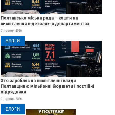
Полтавська міська рада – кошти на
висвітлення в̶ ̶д̶е̶т̶а̶л̶я̶х̶ ̶ в департаментах
01 травня 2026
БЛОГИ
Хто заробляє на висвітленні влади
Полтавщини: мільйонні бюджети і постійні
підрядники
У ПОЛТАВСЬКІЙ ОБЛАСТІ
ПОЛІЦІЯ ПОЛТАВЩ
01 травня 2026
РОЗШУКУЮТЬ 82-РІЧНУ
РОЗШУКУЄ 69-РІЧН
БЛОГИ
ГАННУ МЕРКОТАН
МИХАЙЛА УДОДА