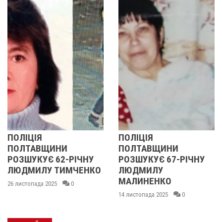
ОЛІЦІЯ
ПОЛІЦІЯ
У
ОЛТАВЩИНИ
ПОЛТАВЩИНИ
О
ОЗШУКУЄ 62-РІЧНУ
РОЗШУКУЄ 67-РІЧНУ
Р
ЮДМИЛУ ТИМЧЕНКО
ЛЮДМИЛУ
Р
МАЛИНЕНКО
 листопада 2025
0
14
14 листопада 2025
0