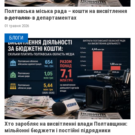
Полтавська міська рада – кошти на висвітлення
в̶ ̶д̶е̶т̶а̶л̶я̶х̶ ̶ в департаментах
01 травня 2026
БЛОГИ
Хто заробляє на висвітленні влади Полтавщини:
мільйонні бюджети і постійні підрядники