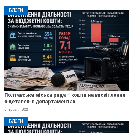
БЛОГИ
Полтавська міська рада – кошти на висвітлення
в̶ ̶д̶е̶т̶а̶л̶я̶х̶ ̶ в департаментах
01 травня 2026
БЛОГИ