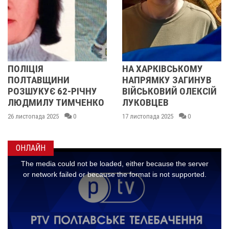
НА ХАРКІВСЬКОМУ
ПОЛІЦІЯ
НАПРЯМКУ ЗАГИНУВ
ПОЛТАВЩИНИ
ІЧНУ
ВІЙСЬКОВИЙ ОЛЕКСІЙ
РОЗШУКУЄ 67-Р
ЧЕНКО
ЛУКОВЦЕВ
ЛЮДМИЛУ
МАЛИНЕНКО
17 листопада 2025
0
14 листопада 2025
0
ОНЛАЙН