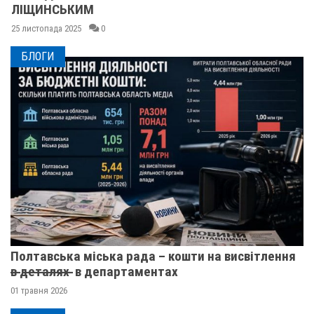
ЛІЩИНСЬКИМ
25 листопада 2025
0
БЛОГИ
Полтавська міська рада – кошти на висвітлення
в̶ ̶д̶е̶т̶а̶л̶я̶х̶ ̶ в департаментах
01 травня 2026