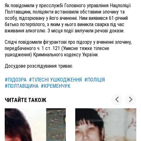
Як повідомили у пресслужбі Головного управління Нацполіції
Полтавщини, поліціянти встановили обставини злочину та
особу, підозрювану у його вчиненні. Ним виявився 61-річний
батько потерпілого, з яким у нього виникла сварка під час
вживання алкоголю. З місця події вилучили речові докази.
Слідчі повідомили фігурантові про підозру у вчиненні злочину,
передбаченого ч. 1 ст. 121 (Умисне тяжке тілесне
ушкодження) Кримінального кодексу України.
Досудове розслідування триває.
#ПІДОЗРА
#ТІЛЕСНІ УШКОДЖЕННЯ
#ПОЛІЦІЯ
#ПОЛТАВЩИНА
#КРЕМЕНЧУК
ЧИТАЙТЕ ТАКОЖ