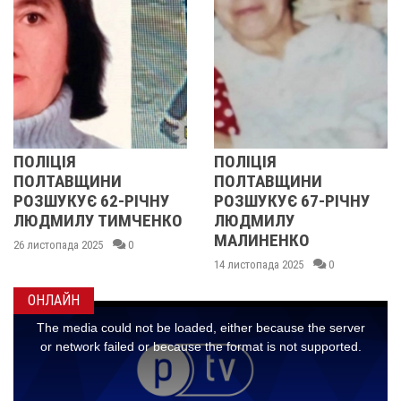
ПОЛІЦІЯ
У ПОЛТАВСЬКІЙ
ПОЛТАВЩИНИ
ОБЛАСТІ
ЧНУ
РОЗШУКУЄ 67-РІЧНУ
РОЗШУКУЮТЬ 62-
ЕНКО
ЛЮДМИЛУ
РІЧНУ ЗОЮ ГРАК
МАЛИНЕНКО
14 листопада 2025
0
14 листопада 2025
0
ОНЛАЙН