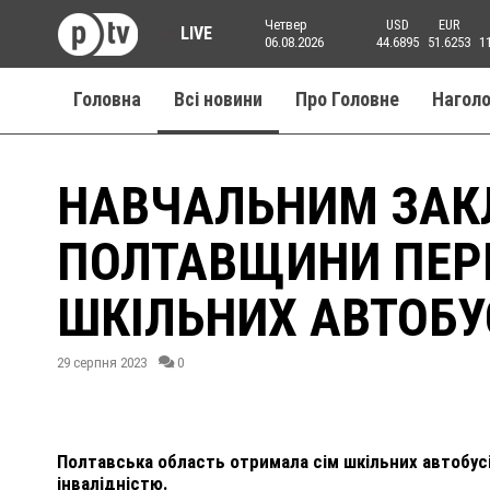
Четвер
USD
EUR
LIVE
06.08.2026
44.6895
51.6253
1
Головна
Всі новини
Про Головне
Нагол
НАВЧАЛЬНИМ ЗА
ПОЛТАВЩИНИ ПЕР
ШКІЛЬНИХ АВТОБУ
29 серпня 2023
0
Полтавська область отримала сім шкільних автобусі
інвалідністю.