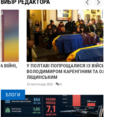
ВИБІР РЕДАКТОРА
У ПОЛТАВІ ПОПРОЩАЛИСЯ ІЗ ВІЙСЬКОВИМИ
ПІ
ВОЛОДИМИРОМ КАРЕНГІНИМ ТА ОЛЕГОМ
СУ
ЛІЩИНСЬКИМ
25 
25 листопада 2025
0
БЛОГИ