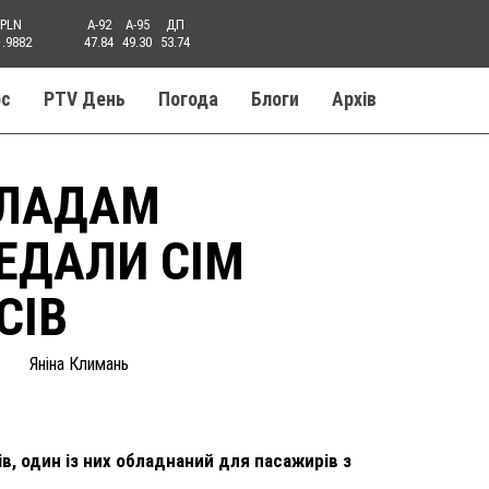
PLN
A-92
A-95
ДП
1.9882
47.84
49.30
53.74
ос
PTV День
Погода
Блоги
Aрхів
КЛАДАМ
ЕДАЛИ СІМ
СІВ
Яніна Климань
в, один із них обладнаний для пасажирів з