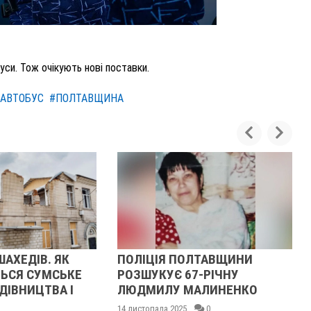
си. Тож очікують нові поставки.
 АВТОБУС
#ПОЛТАВЩИНА
ЛІЦІЯ ПОЛТАВЩИНИ
У ПОЛТАВСЬКІЙ ОБЛАС
ЗШУКУЄ 67-РІЧНУ
РОЗШУКУЮТЬ 62-РІЧ
ДМИЛУ МАЛИНЕНКО
ГРАКОВУ
истопада 2025
0
14 листопада 2025
0