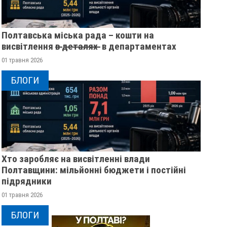
Полтавська міська рада – кошти на
висвітлення в̶ ̶д̶е̶т̶а̶л̶я̶х̶ ̶ в департаментах
01 травня 2026
БЛОГИ
Хто заробляє на висвітленні влади
Полтавщини: мільйонні бюджети і постійні
підрядники
01 травня 2026
БЛОГИ