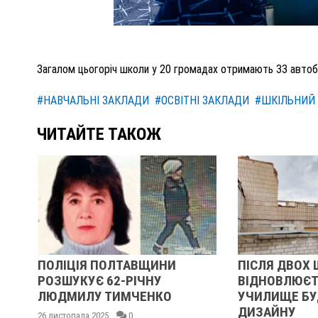
Загалом цьогоріч школи у 20 громадах отримають 33 автобу
#НАВЧАЛЬНІ ЗАКЛАДИ
#ОСВІТНІ ЗАКЛАДИ
#ШКІЛЬНИЙ
ЧИТАЙТЕ ТАКОЖ
ВЩИНИ
ПІСЛЯ ДВОХ ШАХЕДІВ. ЯК
ПО
ІЧНУ
ВІДНОВЛЮЄТЬСЯ СУМСЬКЕ
РО
ЧЕНКО
УЧИЛИЩЕ БУДІВНИЦТВА І
ЛЮ
ДИЗАЙНУ
14 л