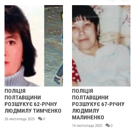
ПОЛІЦІЯ
У ПОЛТАВ
ИНИ
ПОЛТАВЩИНИ
ОБЛАСТІ
 62-РІЧНУ
РОЗШУКУЄ 67-РІЧНУ
РОЗШУКУЮ
 ТИМЧЕНКО
ЛЮДМИЛУ
РІЧНУ ЗО
МАЛИНЕНКО
25
0
14 листопада 20
14 листопада 2025
0