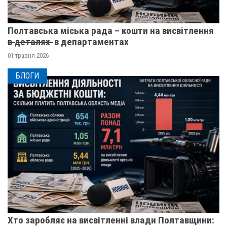
Полтавська міська рада – кошти на висвітлення
в̶ ̶д̶е̶т̶а̶л̶я̶х̶ ̶ в департаментах
01 травня 2026
БЛОГИ
Хто заробляє на висвітленні влади Полтавщини: