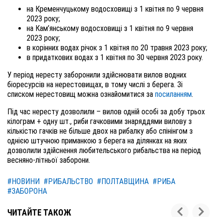
на Кременчуцькому водосховищі з 1 квітня по 9 червня
2023 року;
на Кам’янському водосховищі з 1 квітня по 9 червня
2023 року;
в корінних водах річок з 1 квітня по 20 травня 2023 року;
в придаткових водах з 1 квітня по 30 червня 2023 року.
У період нересту заборонили здійснювати вилов водних
біоресурсів на нерестовищах, в тому числі з берега. Зі
списком нерестовищ можна ознайомитися за
посиланням
.
Під час нересту дозволили – вилов одній особі за добу трьох
кілограм + одну шт., риби гачковими знаряддями вилову з
кількістю гачків не більше двох на рибалку або спінінгом з
однією штучною приманкою з берега на ділянках на яких
дозволили здійснення любительського рибальства на період
весняно-літньої заборони.
#НОВИНИ
#РИБАЛЬСТВО
#ПОЛТАВЩИНА
#РИБА
#ЗАБОРОНА
ЧИТАЙТЕ ТАКОЖ