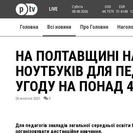
Субота
USD
EUR
LIVE
08.08.2026
44.7579
51.6148
1
Головна
Всі новини
Про Головне
Нагол
НА ПОЛТАВЩИНІ Н
НОУТБУКІВ ДЛЯ П
УГОДУ НА ПОНАД 
26 жовтня 2021
0
Для педагогів закладів загальної середньої освіт
організовувати дистанційне навчання.