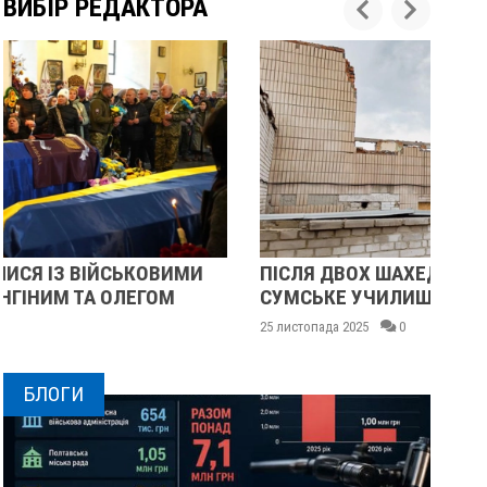
ВИБІР РЕДАКТОРА
ПІСЛЯ ДВОХ ШАХЕДІВ. ЯК ВІДНОВЛЮЄТЬСЯ
ПІ
СУМСЬКЕ УЧИЛИЩЕ БУДІВНИЦТВА І ДИЗАЙНУ
МА
25 листопада 2025
0
24 
БЛОГИ