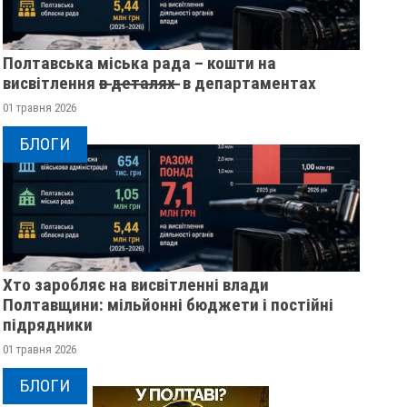
Полтавська міська рада – кошти на
висвітлення в̶ ̶д̶е̶т̶а̶л̶я̶х̶ ̶ в департаментах
01 травня 2026
БЛОГИ
Хто заробляє на висвітленні влади
Полтавщини: мільйонні бюджети і постійні
підрядники
01 травня 2026
БЛОГИ