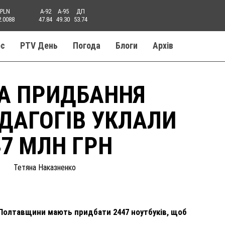
PLN
A-92
A-95
ДП
2.0088
47.84
49.30
53.74
ос
PTV День
Погода
Блоги
Aрхів
А ПРИДБАННЯ
ЕДАГОГІВ УКЛАЛИ
47 МЛН ГРН
Тетяна Наказненко
и Полтавщини мають придбати 2447 ноутбуків, щоб