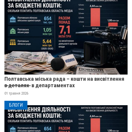
Полтавська міська рада – кошти на висвітлення
в̶ ̶д̶е̶т̶а̶л̶я̶х̶ ̶ в департаментах
01 травня 2026
БЛОГИ