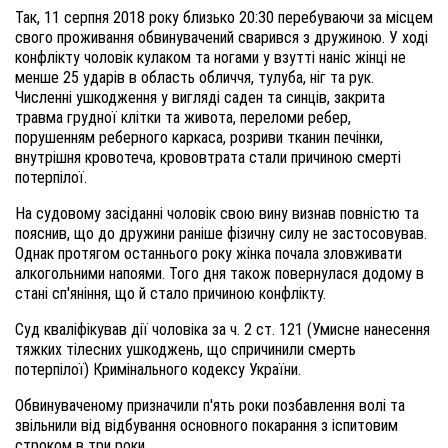
Так, 11 серпня 2018 року близько 20:30 перебуваючи за місцем
свого проживання обвинувачений сварився з дружиною. У ході
конфлікту чоловік кулаком та ногами у взутті наніс жінці не
менше 25 ударів в область обличчя, тулуба, ніг та рук.
Численні ушкодження у вигляді саден та синців, закрита
травма грудної клітки та живота, переломи ребер,
порушенням реберного каркаса, розриви тканин печінки,
внутрішня кровотеча, крововтрата стали причиною смерті
потерпілої.
На судовому засіданні чоловік свою вину визнав повністю та
пояснив, що до дружини раніше фізичну силу не застосовував.
Однак протягом останнього року жінка почала зловживати
алкогольними напоями. Того дня також повернулася додому в
стані сп'яніння, що й стало причиною конфлікту.
Суд кваліфікував дії чоловіка за ч. 2 ст. 121 (Умисне нанесення
тяжких тілесних ушкоджень, що спричинили смерть
потерпілої) Кримінального кодексу України.
Обвинуваченому призначили п'ять роки позбавлення волі та
звільнили від відбування основного покарання з іспитовим
строком в три роки.