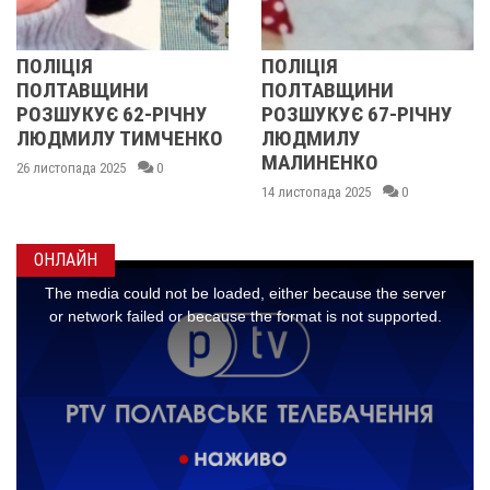
ЦІЯ
ПОЛІЦІЯ
У ПО
ТАВЩИНИ
ПОЛТАВЩИНИ
ОБЛА
УКУЄ 62-РІЧНУ
РОЗШУКУЄ 67-РІЧНУ
РОЗШ
ИЛУ ТИМЧЕНКО
ЛЮДМИЛУ
РІЧН
МАЛИНЕНКО
пада 2025
0
14 листо
14 листопада 2025
0
ОНЛАЙН