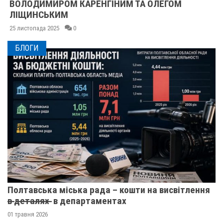
ВОЛОДИМИРОМ КАРЕНГІНИМ ТА ОЛЕГОМ
ЛІЩИНСЬКИМ
25 листопада 2025
0
БЛОГИ
Полтавська міська рада – кошти на висвітлення
в̶ ̶д̶е̶т̶а̶л̶я̶х̶ ̶ в департаментах
01 травня 2026