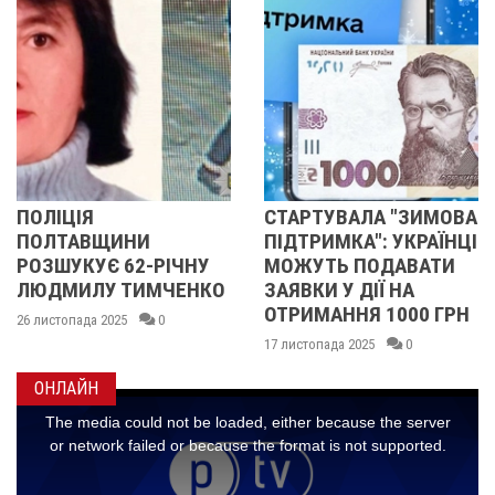
СТАРТУВАЛА "ЗИМОВА
ПОЛІЦІЯ
ПІДТРИМКА": УКРАЇНЦІ
ПОЛТАВЩИНИ
ІЧНУ
МОЖУТЬ ПОДАВАТИ
РОЗШУКУЄ 67-Р
ЕНКО
ЗАЯВКИ У ДІЇ НА
ЛЮДМИЛУ
ОТРИМАННЯ 1000 ГРН
МАЛИНЕНКО
17 листопада 2025
0
14 листопада 2025
0
ОНЛАЙН