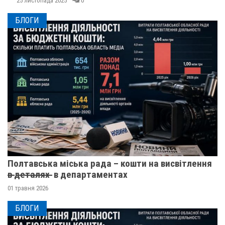
25 листопада 2025
0
БЛОГИ
Полтавська міська рада – кошти на висвітлення
в̶ ̶д̶е̶т̶а̶л̶я̶х̶ ̶ в департаментах
01 травня 2026
БЛОГИ