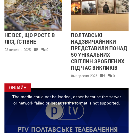
 РОСТЕ В
ПОЛТАВСЬКІ
НА ПОЛТА
НЕ
НАДЗВИЧАЙНИКИ
РОСІЙСЬКІ
ПРЕДСТАВИЛИ ПОНАД
ПОШКОДИ
0
50 УНІКАЛЬНИХ
КОМУНАЛЬ
СВІТЛИН ЗРОБЛЕНИХ
ПІДПРИЄМ
ПІД ЧАС ВИКЛИКІВ
03 червня 2025
04 вересня 2025
0
ОНЛАЙН