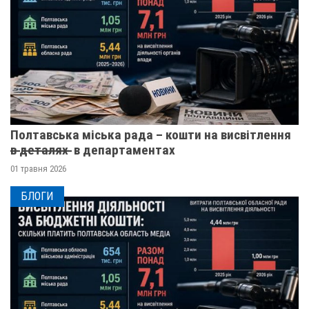
Полтавська міська рада – кошти на висвітлення
в̶ ̶д̶е̶т̶а̶л̶я̶х̶ ̶ в департаментах
01 травня 2026
БЛОГИ