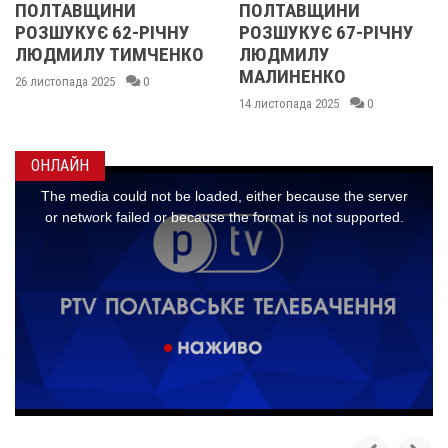
ЛТАВЩИНИ
ПОЛТАВЩИНИ
ОБЛ
ШУКУЄ 62-РІЧНУ
РОЗШУКУЄ 67-РІЧНУ
РОЗ
ДМИЛУ ТИМЧЕНКО
ЛЮДМИЛУ
РІЧ
МАЛИНЕНКО
стопада 2025
0
14 ли
14 листопада 2025
0
ОНЛАЙН