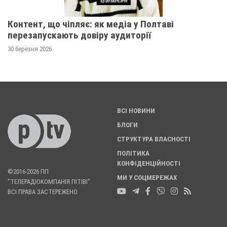
Контент, що чіпляє: як медіа у Полтаві
перезапускають довіру аудиторії
30 березня 2026
ВСІ НОВИНИ
БЛОГИ
СТРУКТУРА ВЛАСНОСТІ
ПОЛІТИКА
КОНФІДЕНЦІЙНОСТІ
©2016-2026 ПП
МИ У СОЦМЕРЕЖАХ
"ТЕЛЕРАДІОКОМПАНІЯ ПІТІВІ".
ВСІ ПРАВА ЗАСТЕРЕЖЕНО