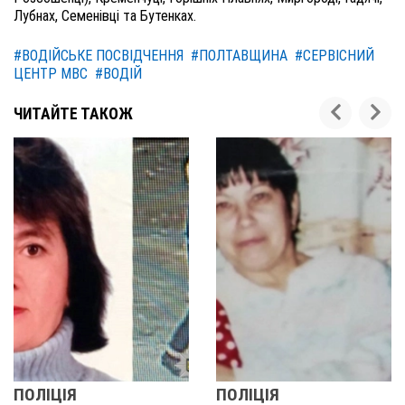
Лубнах, Семенівці та Бутенках.
#ВОДІЙСЬКЕ ПОСВІДЧЕННЯ
#ПОЛТАВЩИНА
#СЕРВІСНИЙ
ЦЕНТР МВС
#ВОДІЙ
ЧИТАЙТЕ ТАКОЖ
ІЦІЯ
ПОЛІЦІЯ
У П