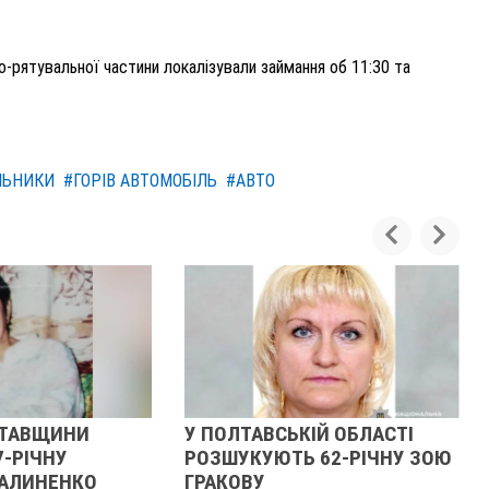
-рятувальної частини локалізували займання об 11:30 та
ЛЬНИКИ
#ГОРІВ АВТОМОБІЛЬ
#АВТО
АВЩИНИ
У ПОЛТАВСЬКІЙ ОБЛАСТІ
У 
ІЧНУ
РОЗШУКУЮТЬ 62-РІЧНУ ЗОЮ
РО
ИНЕНКО
ГРАКОВУ
ГА