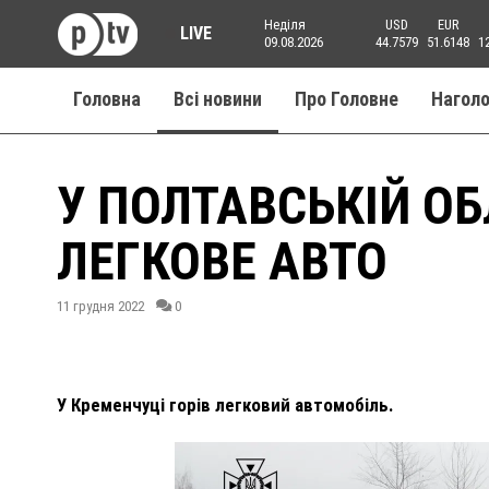
Неділя
USD
EUR
LIVE
09.08.2026
44.7579
51.6148
1
Головна
Всі новини
Про Головне
Нагол
У ПОЛТАВСЬКІЙ ОБ
ЛЕГКОВЕ АВТО
11 грудня 2022
0
У Кременчуці горів легковий автомобіль.