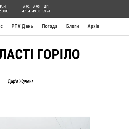
PLN
A-92
A-95
ДП
2.0088
47.84
49.30
53.74
ос
PTV День
Погода
Блоги
Aрхів
ЛАСТІ ГОРІЛО
Дар'я Жученя