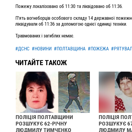
Пожежу локалізовано об 11:30 та ліквідовано об 11:36.
П’ять вогнеборців особового складу 14 державної пожежно
ліквідували об 11:36 за допомогою однієї одиниці техніки.
Травмованих і загиблих немає.
#ДСНС
#НОВИНИ
#ПОЛТАВЩИНА
#ПОЖЕЖА
#РЯТУВА
ЧИТАЙТЕ ТАКОЖ
ПОЛІЦІЯ ПОЛТАВЩИНИ
ПОЛІЦІЯ ПОЛТ
РОЗШУКУЄ 62-РІЧНУ
РОЗШУКУЄ 67-Р
ЛЮДМИЛУ ТИМЧЕНКО
ЛЮДМИЛУ МАЛ