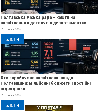
Полтавська міська рада – кошти на
висвітлення в̶ ̶д̶е̶т̶а̶л̶я̶х̶ ̶ в департаментах
01 травня 2026
БЛОГИ
Хто заробляє на висвітленні влади
Полтавщини: мільйонні бюджети і постійні
підрядники
01 травня 2026
ПОЛТАВСЬКІЙ ОБЛАСТІ
ПОЛІЦІЯ ПОЛТАВЩИН
ЗШУКУЮТЬ 82-РІЧНУ
РОЗШУКУЄ 69-РІЧНОГ
БЛОГИ
ННУ МЕРКОТАН
МИХАЙЛА УДОДА