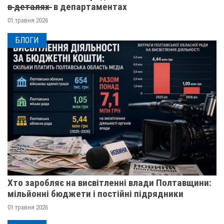
в̶ ̶д̶е̶т̶а̶л̶я̶х̶ ̶ в департаментах
01 травня 2026
БЛОГИ
Хто заробляє на висвітленні влади Полтавщини:
мільйонні бюджети і постійні підрядники
01 травня 2026