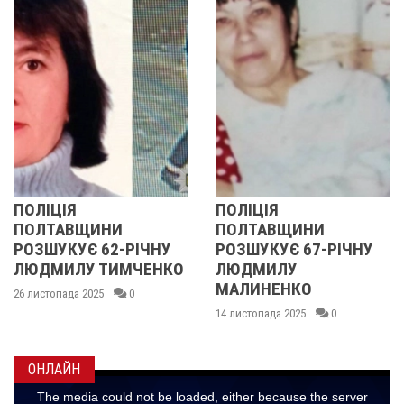
ПОЛІЦІЯ
У ПОЛТА
ЩИНИ
ПОЛТАВЩИНИ
ОБЛАСТІ
Є 62-РІЧНУ
РОЗШУКУЄ 67-РІЧНУ
РОЗШУКУ
У ТИМЧЕНКО
ЛЮДМИЛУ
РІЧНУ З
МАЛИНЕНКО
2025
0
14 листопада 
14 листопада 2025
0
ОНЛАЙН