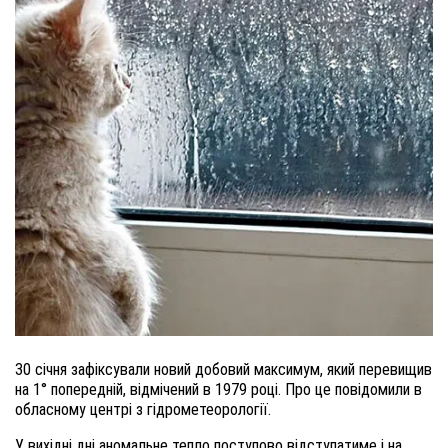
30 січня зафіксували новий добовий максимум, який перевищив
на 1° попередній, відмічений в 1979 році. Про це повід
омили
в
обласному центрі з гідрометеорології.
У вихідні дні аномальне тепло поступово відступатиме і на