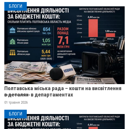
БЛОГИ
Полтавська міська рада – кошти на висвітлення
в̶ ̶д̶е̶т̶а̶л̶я̶х̶ ̶ в департаментах
01 травня 2026
БЛОГИ