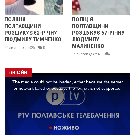
ПОЛІЦІЯ
У ПОЛТАВСЬКІ
ПОЛТАВЩИНИ
ОБЛАСТІ
РІЧНУ
РОЗШУКУЄ 67-РІЧНУ
РОЗШУКУЮТЬ 
МЧЕНКО
ЛЮДМИЛУ
РІЧНУ ЗОЮ ГР
МАЛИНЕНКО
0
14 листопада 2025
14 листопада 2025
0
ОНЛАЙН