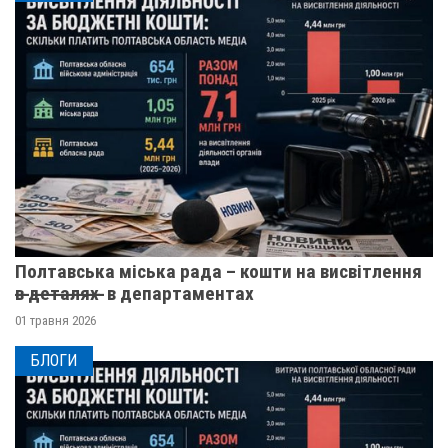
Полтавська міська рада – кошти на висвітлення
в̶ ̶д̶е̶т̶а̶л̶я̶х̶ ̶ в департаментах
01 травня 2026
БЛОГИ