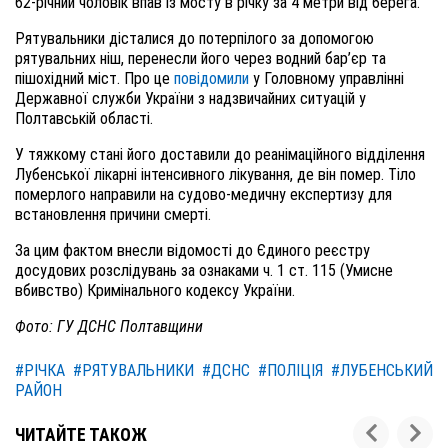
62-річний чоловік впав із мосту в річку за 4 метри від берега.
Рятувальники дісталися до потерпілого за допомогою
рятувальних ніш, перенесли його через водний бар’єр та
пішохідний міст. Про це
повідомили
у Головному управлінні
Державної служби України з надзвичайних ситуацій у
Полтавській області.
У тяжкому стані його доставили до реанімаційного відділення
Лубенської лікарні інтенсивного лікування, де він помер. Тіло
померлого направили на судово-медичну експертизу для
встановлення причини смерті.
За
ц
им фактом
внесли
відомості до Єдиного реєстру
досудових розслідувань за ознаками ч
.
1 ст
.
115 (Умисне
вбивство) Кримінального кодексу України.
Фото: ГУ ДСНС Полтавщини
#РІЧКА
#РЯТУВАЛЬНИКИ
#ДСНС
#ПОЛІЦІЯ
#ЛУБЕНСЬКИЙ
РАЙОН
ЧИТАЙТЕ ТАКОЖ