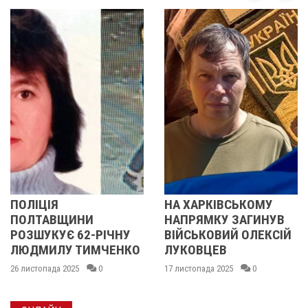
НА ХАРКІВСЬКОМУ
ПОЛІЦІЯ
ИНИ
НАПРЯМКУ ЗАГИНУВ
ПОЛТАВЩ
62-РІЧНУ
ВІЙСЬКОВИЙ ОЛЕКСІЙ
РОЗШУКУЄ 
ТИМЧЕНКО
ЛУКОВЦЕВ
ЛЮДМИЛУ
МАЛИНЕНК
5
0
17 листопада 2025
0
14 листопада 202