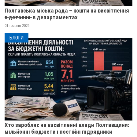
Полтавська міська рада – кошти на висвітлення
в̶ ̶д̶е̶т̶а̶л̶я̶х̶ ̶ в департаментах
01 травня 2026
БЛОГИ
Хто заробляє на висвітленні влади Полтавщини:
мільйонні бюджети і постійні підрядники