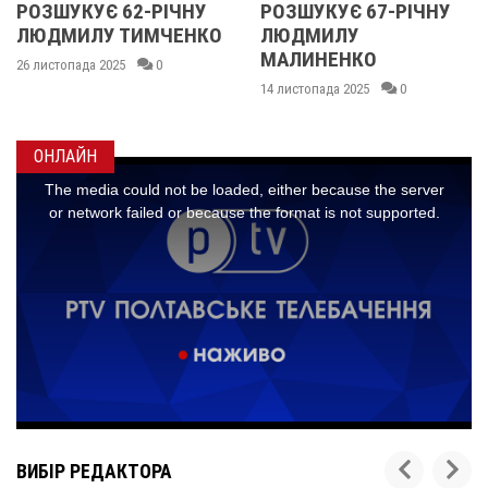
ІЧНУ
РОЗШУКУЄ 67-РІЧНУ
РОЗШУКУЮТЬ 6
ЧЕНКО
ЛЮДМИЛУ
РІЧНУ ЗОЮ ГРА
МАЛИНЕНКО
14 листопада 2025
0
14 листопада 2025
0
ОНЛАЙН
ВИБІР РЕДАКТОРА