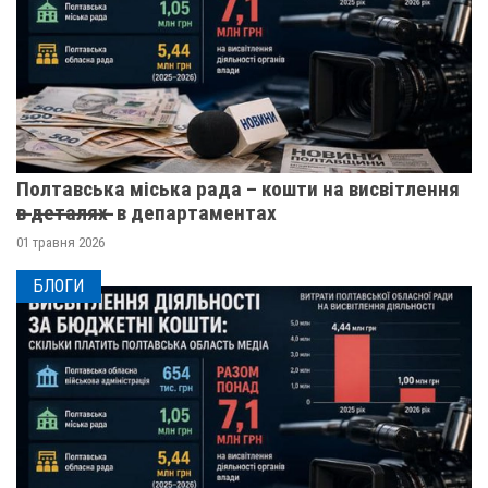
Полтавська міська рада – кошти на висвітлення
в̶ ̶д̶е̶т̶а̶л̶я̶х̶ ̶ в департаментах
01 травня 2026
БЛОГИ