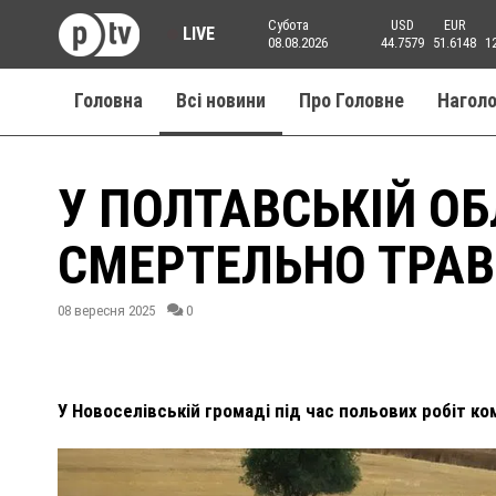
Субота
USD
EUR
LIVE
08.08.2026
44.7579
51.6148
1
Головна
Всі новини
Про Головне
Нагол
У ПОЛТАВСЬКІЙ О
СМЕРТЕЛЬНО ТРАВ
08 вересня 2025
0
У Новоселівській громаді під час польових робіт ком