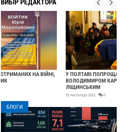
ВИБІР РЕДАКТОРА
У ПОЛТАВІ ПОПРОЩАЛИСЯ ІЗ ВІЙСЬКОВИМИ
П
ВОЛОДИМИРОМ КАРЕНГІНИМ ТА ОЛЕГОМ
С
ЛІЩИНСЬКИМ
25 
25 листопада 2025
0
БЛОГИ