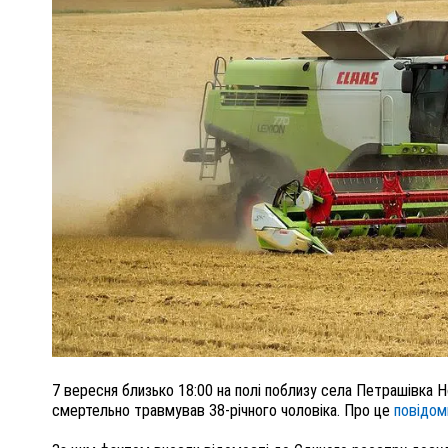
ПОЛІЦІЯ ПОЛТАВЩИНИ РОЗШУКУЄ 62-РІЧНУ
ЛЮДМИЛУ ТИМЧЕНКО
КОМ
26 листопада 2025
0
7 вересня близько 18:00 на полі поблизу села Петрашівка Н
смертельно травмував 38-річного чоловіка. Про це
повідо