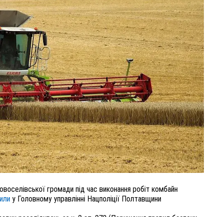
ВНАСЛІДОК ПОРАНЕНЬ, ОТРИМАНИХ НА ВІЙНІ,
ПОМЕР ВОЇН ЮРІЙ ВОЙТИК
25 листопада 2025
0
овоселівської громади під час виконання робіт комбайн
мили
у Головному управлінні Нацполіції Полтавщини