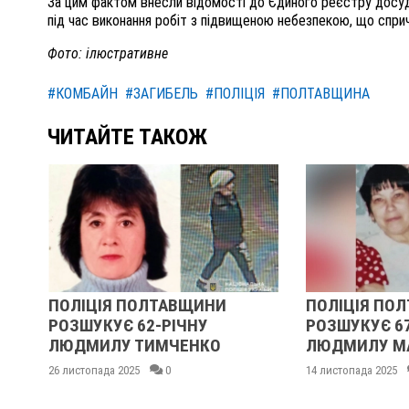
За цим фактом внесли відомості до Єдиного реєстру досудо
під час виконання робіт з підвищеною небезпекою, що спри
Фото: ілюстративне
#КОМБАЙН
#ЗАГИБЕЛЬ
#ПОЛІЦІЯ
#ПОЛТАВЩИНА
ЧИТАЙТЕ ТАКОЖ
ПОЛІЦІЯ ПОЛТАВЩИНИ
ПОЛІЦІЯ ПО
РОЗШУКУЄ 62-РІЧНУ
РОЗШУКУЄ 6
:
ЛЮДМИЛУ ТИМЧЕНКО
ЛЮДМИЛУ М
26 листопада 2025
0
14 листопада 2025