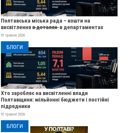
Полтавська міська рада – кошти на
висвітлення в̶ ̶д̶е̶т̶а̶л̶я̶х̶ ̶ в департаментах
01 травня 2026
БЛОГИ
Хто заробляє на висвітленні влади
У ПОЛТАВСЬКІЙ ОБЛАСТІ
ПОЛІЦІЯ ПОЛТАВ
Полтавщини: мільйонні бюджети і постійні
РОЗШУКУЮТЬ 82-РІЧНУ
РОЗШУКУЄ 69-РІЧ
підрядники
ГАННУ МЕРКОТАН
МИХАЙЛА УДОДА
01 травня 2026
13 листопада 2025
0
12 листопада 2025
0
БЛОГИ