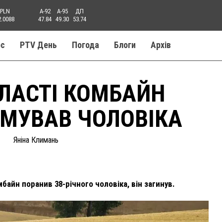
PLN
A-92
A-95
ДП
2.0088
47.84
49.30
53.74
ос
PTV День
Погода
Блоги
Aрхів
БЛАСТІ КОМБАЙН
МУВАВ ЧОЛОВІКА
Яніна Климань
байн поранив 38-річного чоловіка, він загинув.