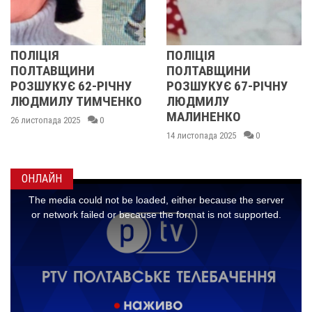
ПОЛІЦІЯ
У ПОЛТАВСЬКІ
ПОЛТАВЩИНИ
ОБЛАСТІ
РІЧНУ
РОЗШУКУЄ 67-РІЧНУ
РОЗШУКУЮТЬ 
МЧЕНКО
ЛЮДМИЛУ
РІЧНУ ЗОЮ ГР
МАЛИНЕНКО
0
14 листопада 2025
14 листопада 2025
0
ОНЛАЙН