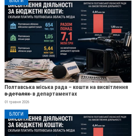
БЛОГИ
Полтавська міська рада – кошти на висвітлення
в̶ ̶д̶е̶т̶а̶л̶я̶х̶ ̶ в департаментах
01 травня 2026
БЛОГИ