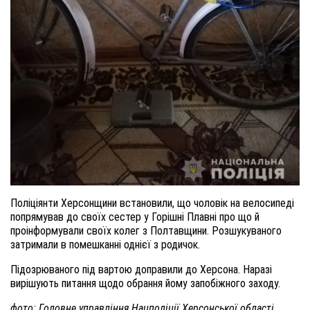
Поліціянти Херсонщини встановили, що чоловік на велосипеді
попрямував до своїх сестер у Горішні Плавні про що й
проінформували своїх колег з Полтавщини. Розшукуваного
затримали в помешканні однієї з родичок.
Підозрюваного під вартою доправили до Херсона. Наразі
вирішують питання щодо обрання йому запобіжного заходу.
фото: Головне управління Нацполіції Херсонської області