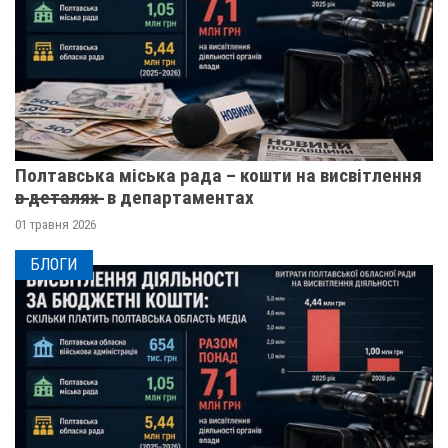
Полтавська міська рада – кошти на висвітлення
в̶ ̶д̶е̶т̶а̶л̶я̶х̶ ̶ в департаментах
01 травня 2026
БЛОГИ