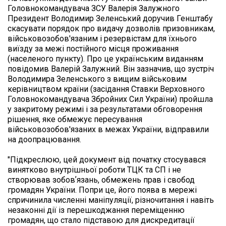
Головнокомандувача ЗСУ Валерія Залужного 
Президент Володимир Зеленський доручив Генштабу 
скасувати порядок про видачу дозволів призовникам, 
військовозобов'язаним і резервістам для їхнього 
виїзду за межі постійного місця проживання 
(населеного пункту). Про це українським виданням 
повідомив Валерій Залужний. Він зазначив, що зустріч 
Володимира Зеленського з вищим військовим 
керівництвом країни (засідання Ставки Верховного 
Головнокомандувача Збройних Сил України) пройшла 
у закритому режимі і за результатами обговорення 
рішення, яке обмежує пересування 
військовозобов'язаних в межах України, відправили 
на доопрацювання.

"Підкреслюю, цей документ від початку стосувався 
винятково внутрішньої роботи ТЦК та СП і не 
створював зобовʼязань, обмежень прав і свобод 
громадян України. Попри це, його поява в мережі 
спричинила численні маніпуляції, різночитання і навіть 
незаконні дії із перешкоджання переміщенню 
громадян, що стало підставою для дискредитації 