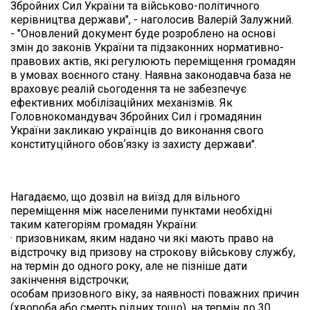
Збройних Сил України та військово-політичного 
керівництва держави", - наголосив Валерій Залужний.  
- "Оновлений документ буде розроблено на основі 
змін до законів України та підзаконних нормативно-
правових актів, які регулюють переміщення громадян 
в умовах воєнного стану. Наявна законодавча база не 
враховує реалій сьогодення та не забезпечує 
ефективних мобілізаційних механізмів. Як 
Головнокомандувач Збройних Сил і громадянин 
України закликаю українців до виконання свого 
конституційного обовʼязку із захисту держави".
Нагадаємо, що дозвіл на виїзд для вільного 
переміщення між населеними пунктами необхідні 
таким категоріям громадян України:
· призовникам, яким надано чи які мають право на 
відстрочку від призову на строкову військову службу, 
на термін до одного року, але не пізніше дати 
закінчення відстрочки;

особам призовного віку, за наявності поважних причин 
(хвороба або смерть рідних тощо), на термін до 30 