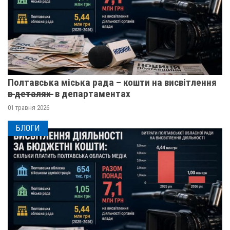
Полтавська міська рада – кошти на висвітлення
в̶ ̶д̶е̶т̶а̶л̶я̶х̶ ̶ в департаментах
01 травня 2026
БЛОГИ