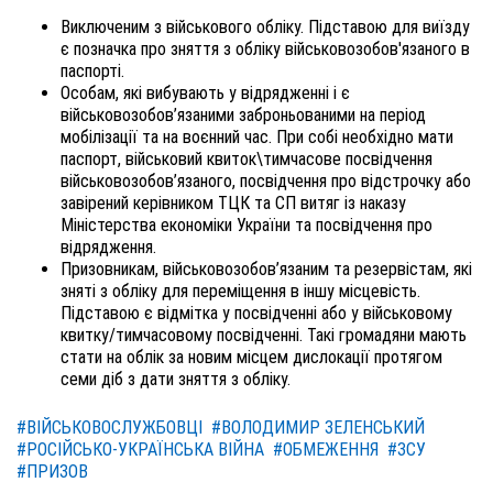
Виключеним з військового обліку. Підставою для виїзду
є позначка про зняття з обліку військовозобов'язаного в
паспорті.
Особам, які вибувають у відрядженні і є
військовозобов’язаними заброньованими на період
мобілізації та на воєнний час. При собі необхідно мати
паспорт, військовий квиток\тимчасове посвідчення
військовозобов’язаного, посвідчення про відстрочку або
завірений керівником ТЦК та СП витяг із наказу
Міністерства економіки України та посвідчення про
відрядження.
Призовникам, військовозобов’язаним та резервістам, які
зняті з обліку для переміщення в іншу місцевість.
Підставою є відмітка у посвідченні або у військовому
квитку/тимчасовому посвідченні. Такі громадяни мають
стати на облік за новим місцем дислокації протягом
семи діб з дати зняття з обліку.
#ВІЙСЬКОВОСЛУЖБОВЦІ
#ВОЛОДИМИР ЗЕЛЕНСЬКИЙ
#РОСІЙСЬКО-УКРАЇНСЬКА ВІЙНА
#ОБМЕЖЕННЯ
#ЗСУ
#ПРИЗОВ