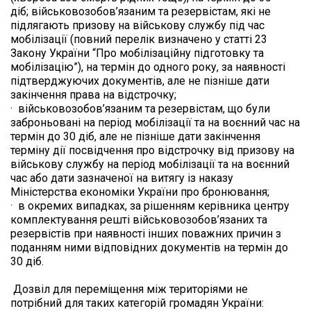
діб; військовозобов’язаним та резервістам, які не 
підлягають призову на військову службу під час 
мобілізації (повний перелік визначено у статті 23 
Закону України “Про мобілізаційну підготовку та 
мобілізацію”), на термін до одного року, за наявності 
підтверджуючих документів, але не пізніше дати 
закінчення права на відстрочку;

·  військовозобов’язаним та резервістам, що були 
заброньовані на період мобілізації та на воєнний час на 
термін до 30 діб, але не пізніше дати закінчення 
терміну дії посвідчення про відстрочку від призову на 
військову службу на період мобілізації та на воєнний 
час або дати зазначеної на витягу із наказу 
Міністерства економіки України про бронювання;

·  в окремих випадках, за рішенням керівника центру 
комплектування решті військовозобов’язаних та 
резервістів при наявності інших поважних причин з 
поданням ними відповідних документів на термін до 
30 діб.

 Дозвіл для переміщення між територіями не 
потрібний для таких категорій громадян України:  