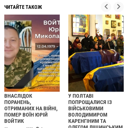
ЧИТАЙТЕ ТАКОЖ
У ПОЛТАВІ
У ПОЛТАВІ
ПОПРОЩАЛИСЯ ІЗ
ПОПРОЩАЛИСЯ ІЗ
,
ВІЙСЬКОВИМИ
БІЙЦЯМИ
ВОЛОДИМИРОМ
ОЛЕКСАНДРОМ
КАРЕНГІНИМ ТА
ІВАЩЕНКОМ,
ОЛЕГОМ ЛІЩИНСЬКИМ
ДМИТРОМ