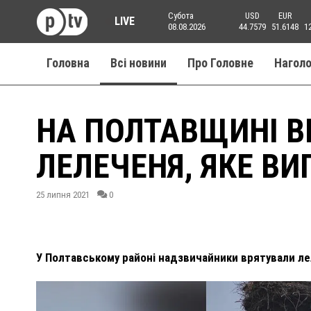
Субота
USD
EUR
LIVE
08.08.2026
44.7579
51.6148
1
Головна
Всі новини
Про Головне
Нагол
НА ПОЛТАВЩИНІ В
ЛЕЛЕЧЕНЯ, ЯКЕ ВИ
25 липня 2021
0
У Полтавському районі надзвичайники врятували лел