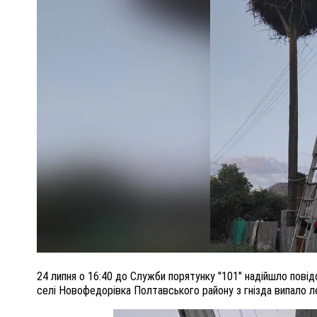
ПОЛІЦІЯ ПОЛТАВЩИНИ РОЗШУКУЄ 62-РІЧНУ
ЛЮДМИЛУ ТИМЧЕНКО
ОМ
26 листопада 2025
0
24 липня о 16:40 до Служби порятунку "101" надійшло повід
селі Новофедорівка Полтавського району з гнізда випало л