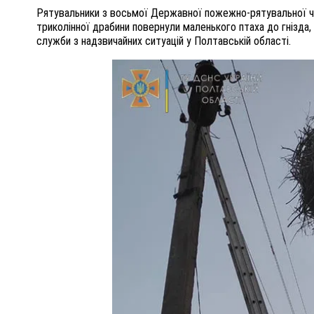
Рятувальники з восьмої Державної пожежно-рятувальної ча
триколінної драбини повернули маленького птаха до гнізда
служби з надзвичайних ситуацій у Полтавській області.