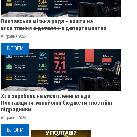
Полтавська міська рада – кошти на
висвітлення в̶ ̶д̶е̶т̶а̶л̶я̶х̶ ̶ в департаментах
01 травня 2026
БЛОГИ
Хто заробляє на висвітленні влади
Полтавщини: мільйонні бюджети і постійні
підрядники
01 травня 2026
БЛОГИ