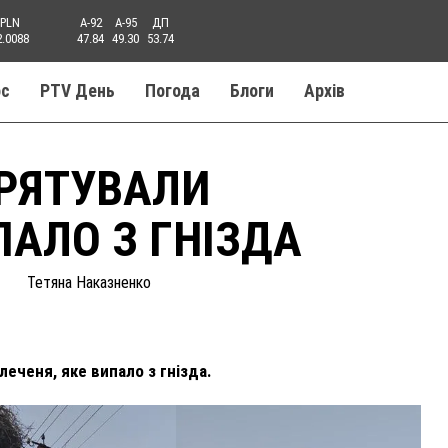
PLN
A-92
A-95
ДП
2.0088
47.84
49.30
53.74
ос
PTV День
Погода
Блоги
Aрхів
РЯТУВАЛИ
ПАЛО З ГНІЗДА
Тетяна Наказненко
еченя, яке випало з гнізда.