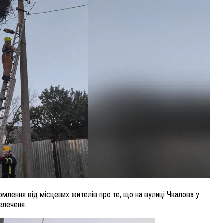
ВНАСЛІДОК ПОРАНЕНЬ, ОТРИМАНИХ НА ВІЙНІ,
ПОМЕР ВОЇН ЮРІЙ ВОЙТИК
25 листопада 2025
0
омлення від місцевих жителів про те, що на вулиці Чкалова у
елеченя.