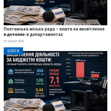
Полтавська міська рада – кошти на висвітлення
в̶ ̶д̶е̶т̶а̶л̶я̶х̶ ̶ в департаментах
01 травня 2026
БЛОГИ