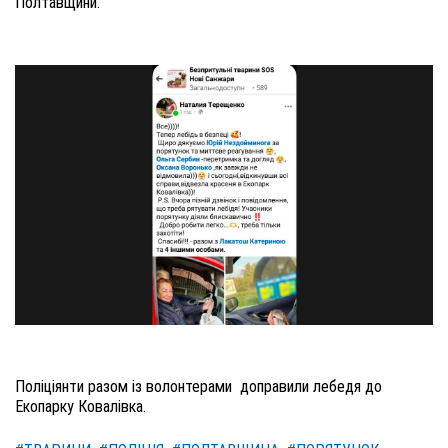
Полтавщини.
Поліціянти разом із волонтерами
доправи
ли лебедя
до
Екопарку Ковалівка.