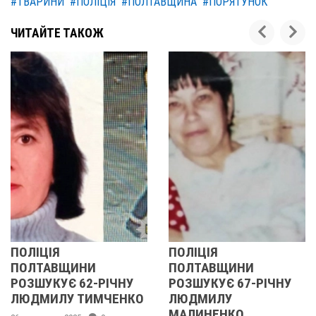
#ТВАРИНИ
#ПОЛІЦІЯ
#ПОЛТАВЩИНА
#ПОРЯТУНОК
ЧИТАЙТЕ ТАКОЖ
Я
ПОЛІЦІЯ
У ПОЛТ
ВЩИНИ
ПОЛТАВЩИНИ
ОБЛАСТ
УЄ 62-РІЧНУ
РОЗШУКУЄ 67-РІЧНУ
РОЗШУК
ЛУ ТИМЧЕНКО
ЛЮДМИЛУ
РІЧНУ 
МАЛИНЕНКО