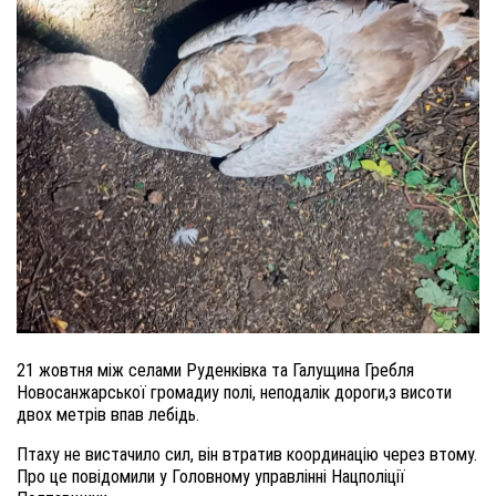
21 жовтня між селами Руденківка та Галущина Гребля
Новосанжарської громадиу полі, неподалік дороги
,
з висоти
двох метрів впав лебідь.
Птаху не вистачило си
л,
він втратив координацію через втому
.
Про це повідомили у Головному управлінні Нацполіції