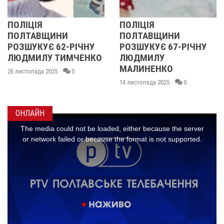
ЦІЯ
ПОЛІЦІЯ
У ПО
ТАВЩИНИ
ПОЛТАВЩИНИ
ОБЛА
УКУЄ 62-РІЧНУ
РОЗШУКУЄ 67-РІЧНУ
РОЗШ
ИЛУ ТИМЧЕНКО
ЛЮДМИЛУ
РІЧН
МАЛИНЕНКО
пада 2025
0
14 листо
14 листопада 2025
0
ОНЛАЙН