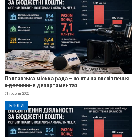
Полтавська міська рада – кошти на висвітлення
в̶ ̶д̶е̶т̶а̶л̶я̶х̶ ̶ в департаментах
01 травня 2026
БЛОГИ