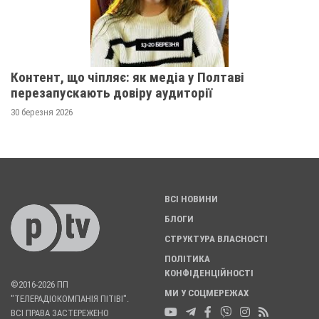
Контент, що чіпляє: як медіа у Полтаві
перезапускають довіру аудиторії
30 березня 2026
ВСІ НОВИНИ
БЛОГИ
СТРУКТУРА ВЛАСНОСТІ
ПОЛІТИКА
КОНФІДЕНЦІЙНОСТІ
©2016-2026 ПП
МИ У СОЦМЕРЕЖАХ
"ТЕЛЕРАДІОКОМПАНІЯ ПІТІВІ".
ВСІ ПРАВА ЗАСТЕРЕЖЕНО