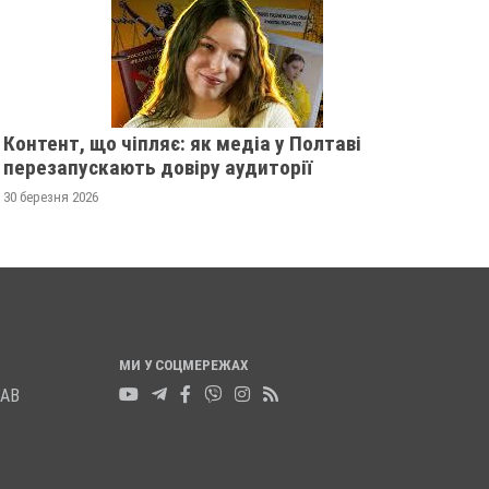
ОЛЕНА ЗЕЛЕНСЬКА
ПРИДАВИВ АВТОМО
ЧАС РЕМОНТУ
29 березня 2024
0
04 грудня 2023
0
Контент, що чіпляє: як медіа у Полтаві
перезапускають довіру аудиторії
30 березня 2026
МИ У СОЦМЕРЕЖАХ
ЛАВ