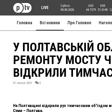
Субота
USD
EUR
LIVE
08.08.2026
44.7579
51.6148
1
Головна
Всі новини
Про Головне
Нагол
У ПОЛТАВСЬКІЙ ОБ
РЕМОНТУ МОСТУ Ч
ВІДКРИЛИ ТИМЧАС
01 липня 2021
0
На Полтавщині відкрили рух тимчасовим об’їздом м
Суми – Полтава.