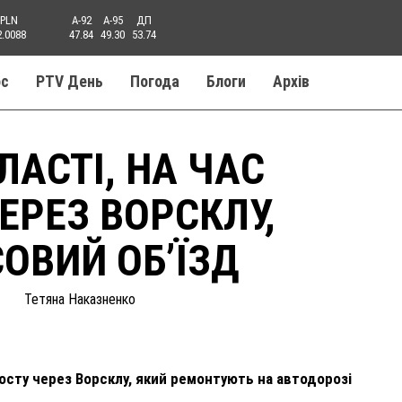
PLN
A-92
A-95
ДП
2.0088
47.84
49.30
53.74
ос
PTV День
Погода
Блоги
Aрхів
ЛАСТІ, НА ЧАС
ЕРЕЗ ВОРСКЛУ,
ОВИЙ ОБ’ЇЗД
Тетяна Наказненко
осту через Ворсклу, який ремонтують на автодорозі