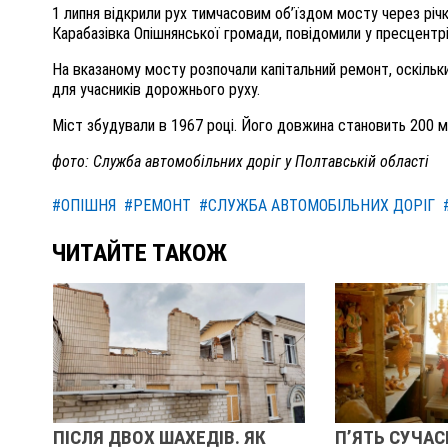
1 липня відкрили рух тимчасовим об’їздом мосту через річ
Карабазівка Опішнянської громади, повідомили у пресцентр
На вказаному мосту розпочали капітальний ремонт, оскільк
для учасників дорожнього руху.
Міст збудували в 1967 році. Його довжина становить 200 м
фото: Служба автомобільних доріг у Полтавській області
#ОПІШНЯ
#РЕМОНТ
#СЛУЖБА АВТОМОБІЛЬНИХ ДОРІГ
ЧИТАЙТЕ ТАКОЖ
ПІСЛЯ ДВОХ ШАХЕДІВ. ЯК
П’ЯТЬ СУЧАС