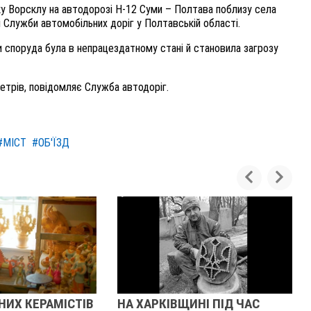
ку Ворсклу на автодорозі Н-12 Суми – Полтава поблизу села
і Служби автомобільних доріг у Полтавській області.
и споруда була в непрацездатному стані й становила загрозу
етрів, повідомляє Служба автодоріг.
#МІСТ
#ОБ'ЇЗД
НИХ КЕРАМІСТІВ
НА ХАРКІВЩИНІ ПІД ЧАС