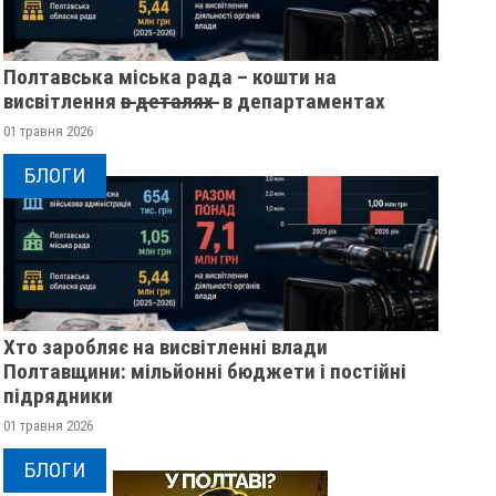
Полтавська міська рада – кошти на
висвітлення в̶ ̶д̶е̶т̶а̶л̶я̶х̶ ̶ в департаментах
01 травня 2026
БЛОГИ
Хто заробляє на висвітленні влади
Полтавщини: мільйонні бюджети і постійні
підрядники
01 травня 2026
БЛОГИ
ДО ПОЛТАВЩИНИ ПРИЇДЕ
НА ПОЛТАВЩИНІ Ч