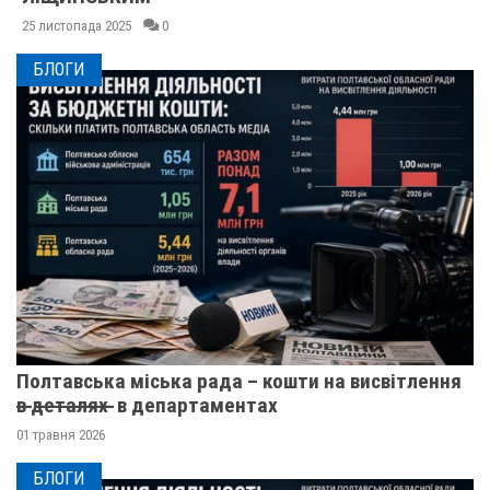
25 листопада 2025
0
БЛОГИ
Полтавська міська рада – кошти на висвітлення
в̶ ̶д̶е̶т̶а̶л̶я̶х̶ ̶ в департаментах
01 травня 2026
БЛОГИ