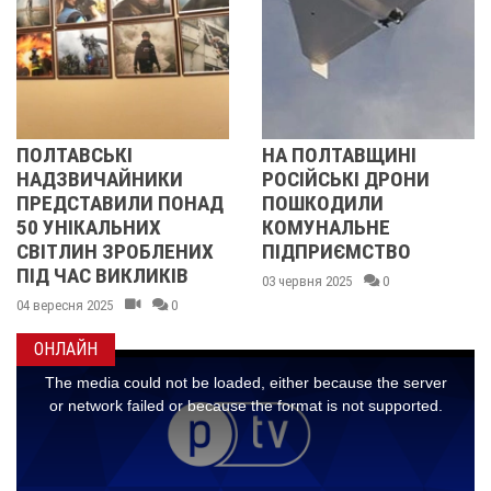
НА ПОЛТАВЩИНІ
ВНОЧІ ВОРОГ
КИ
РОСІЙСЬКІ ДРОНИ
АТАКУВАВ
ПОНАД
ПОШКОДИЛИ
ПОЛТАВЩИНУ
КОМУНАЛЬНЕ
УДАРНИМ ДРО
ЛЕНИХ
ПІДПРИЄМСТВО
ФОТО
КІВ
03 червня 2025
0
14 листопада 2024
0
0
ОНЛАЙН