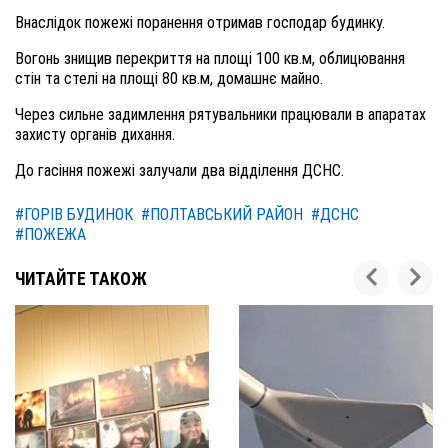
Внаслідок пожежі поранення отримав господар будинку.
Вогонь знищив перекриття на площі 100 кв.м, облицювання
стін та стелі на площі 80 кв.м, домашнє майно.
Через сильне задимлення рятувальники працювали в апаратах
захисту органів дихання.
До гасіння пожежі залучали два відділення ДСНС.
#ГОРІВ БУДИНОК
#ПОЛТАВСЬКИЙ РАЙОН
#ДСНС
#ПОЖЕЖА
ЧИТАЙТЕ ТАКОЖ