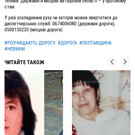
техніки. Державні й місцеві автошляхи області – у проїзному
стані.
У разі ускладнення руху чи заторів можна звертатися до
диспетчерських служб: 0674006080 (державні дороги),
0500150233 (місцеві дороги).
#РОЗЧИЩАЮТЬ ДОРОГУ
#ДОРОГА
#ПОЛТАВЩИНА
#НОВИНИ
ЧИТАЙТЕ ТАКОЖ