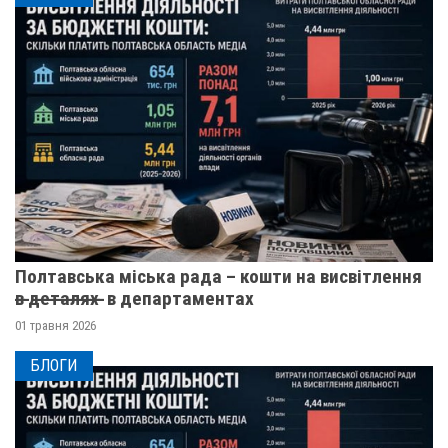
Полтавська міська рада – кошти на висвітлення
в̶ ̶д̶е̶т̶а̶л̶я̶х̶ ̶ в департаментах
01 травня 2026
БЛОГИ