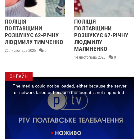
ПОЛІЦІЯ
У ПОЛТАВ
ЩИНИ
ПОЛТАВЩИНИ
ОБЛАСТІ
 62-РІЧНУ
РОЗШУКУЄ 67-РІЧНУ
РОЗШУКУ
 ТИМЧЕНКО
ЛЮДМИЛУ
РІЧНУ ЗО
МАЛИНЕНКО
025
0
14 листопада 2
14 листопада 2025
0
ОНЛАЙН