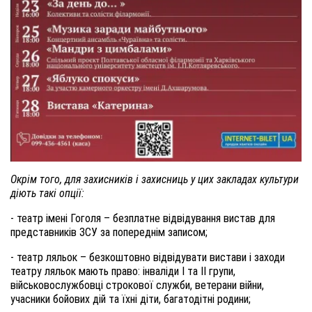
Окрім того, для захисників і захисниць у цих закладах культури
діють такі опції:
- театр імені Гоголя – безплатне відвідування вистав для
представників ЗСУ за попереднім записом;
- театр ляльок – безкоштовно відвідувати вистави і заходи
театру ляльок мають право: інваліди І та II групи,
військовослужбовці строкової служби, ветерани війни,
учасники бойових дій та їхні діти, багатодітні родини;