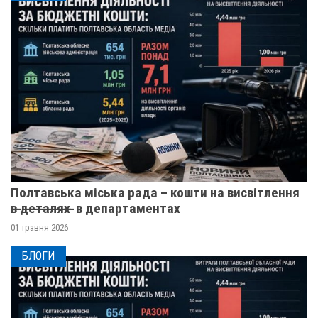
Полтавська міська рада – кошти на висвітлення
в̶ ̶д̶е̶т̶а̶л̶я̶х̶ ̶ в департаментах
01 травня 2026
БЛОГИ