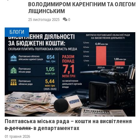
ВОЛОДИМИРОМ КАРЕНГІНИМ ТА ОЛЕГОМ
ЛІЩИНСЬКИМ
25 листопада 2025
0
БЛОГИ
Полтавська міська рада – кошти на висвітлення
в̶ ̶д̶е̶т̶а̶л̶я̶х̶ ̶ в департаментах
01 травня 2026