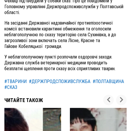
Фахівці підтвердили у собаки сказ. Про це повідомили у
Головному управлінні Держпродспоживслужби у Полтавській
області.
На засіданні Державної надзвичайної протиепізоотичної
комісії встановили карантинні обмеження та оголосили
неблагополучною по сказу територію села Сухинівка, а до
загрозливої зони включать села Лісне, Красне та
Гайове Кобеляцької громади.
У неблагополучному пункті розпочали оздоровчі заходи.
Державна служба ветеринарної медицини проводить
безплатні щеплення проти сказу всіх сприятливих тварин.
#ТВАРИНИ
#ДЕРЖПРОДСПОЖИВСЛУЖБА
#ПОЛТАВЩИНА
#СКАЗ
ЧИТАЙТЕ ТАКОЖ