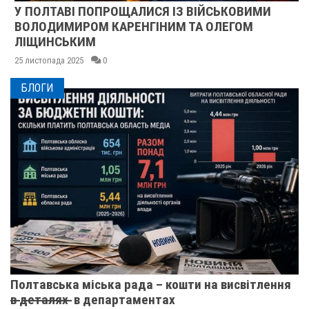
У ПОЛТАВІ ПОПРОЩАЛИСЯ ІЗ ВІЙСЬКОВИМИ
ВОЛОДИМИРОМ КАРЕНГІНИМ ТА ОЛЕГОМ
ЛІЩИНСЬКИМ
25 листопада 2025
0
БЛОГИ
Полтавська міська рада – кошти на висвітлення
в̶ ̶д̶е̶т̶а̶л̶я̶х̶ ̶ в департаментах