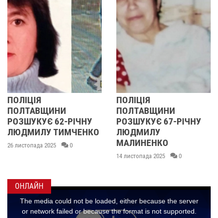
ПОЛІЦІЯ
У ПОЛТАВСЬКІЙ
ПОЛТАВЩИНИ
ОБЛАСТІ
ІЧНУ
РОЗШУКУЄ 67-РІЧНУ
РОЗШУКУЮТЬ 62
ЕНКО
ЛЮДМИЛУ
РІЧНУ ЗОЮ ГРАК
МАЛИНЕНКО
14 листопада 2025
0
14 листопада 2025
0
ОНЛАЙН