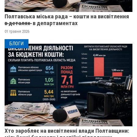
Полтавська міська рада – кошти на висвітлення
в̶ ̶д̶е̶т̶а̶л̶я̶х̶ ̶ в департаментах
01 травня 2026
БЛОГИ
Хто заробляє на висвітленні влади Полтавщини: