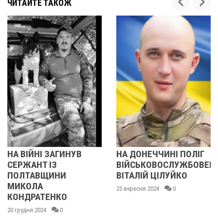
ЧИТАЙТЕ ТАКОЖ
ГИНУВ
НА ДОНЕЧЧИНІ ПОЛІГ
ПІСЛЯ МАЙЖ
ВІЙСЬКОВОСЛУЖБОВЕЦЬ
ОЧІКУВАННЯ,
И
ВІТАЛІЙ ЦІЛУЙКО
ПІДТВЕРДИЛ
ЗАГИБЕЛЬ ВО
25 вересня 2024
0
О
ПОЛТАВЩИН
0
30 квітня 2024
0