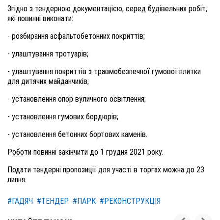
Згідно з тендерною документацією, серед будівельних робіт,
які пови
нні
виконати:
-
р
озбирання асфальтобетонних покриттів
;
- улаштування тротуарів;
-
у
лаштування покриттів з травмобезпечної гумової плитки
для дитячих майданчиків
;
- у
становлення опор вуличного освітлення
;
- у
становлення гумових бордюрів
;
- у
становлення бетонних бортових каменів
.
Роботи
повинні закінчити до
1 грудня 2021
року.
Подати тендерні пропозиції для участі в торгах можна до
23
липня.
#ГАДЯЧ
#ТЕНДЕР
#ПАРК
#РЕКОНСТРУКЦІЯ